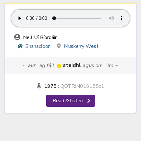
Nell Uí Ríordáin
Shanacloon
Muskerry West
··· aun, ag fáil
steidhl
agus om... im ···
1975
:
QQTRIN016188c1
Read & listen