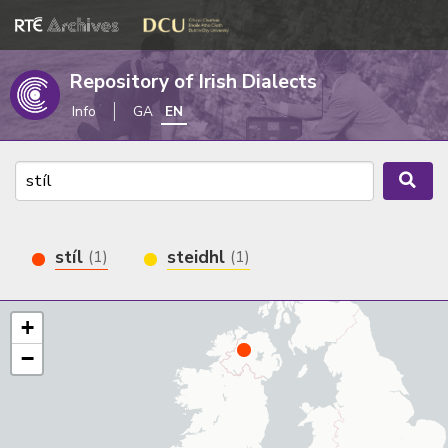
Repository of Irish Dialects
Info
GA
EN
stíl
steidhl
(1)
(1)
+
−