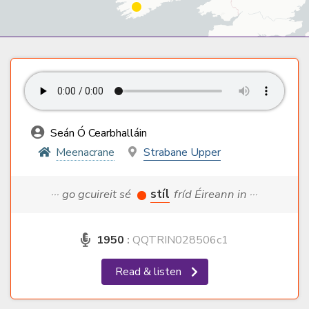
Seán Ó Cearbhalláin
Meenacrane
Strabane Upper
··· go gcuireit sé
stíl
fríd Éireann in ···
1950
:
QQTRIN028506c1
Read & listen