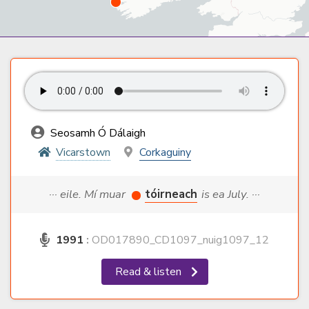
Seosamh Ó Dálaigh
Vicarstown
Corkaguiny
··· eile. Mí muar
tóirneach
is ea July. ···
1991
:
OD017890_CD1097_nuig1097_12
Read & listen