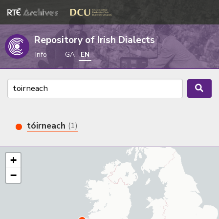
Repository of Irish Dialects
Info
GA
EN
tóirneach
(1)
+
−