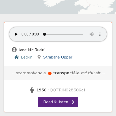
Jane Nic Ruairí
Leckin
Strabane Upper
··· seart mbliana a
transportála
mé thú air ···
1950
:
QQTRIN028506c1
Read & listen