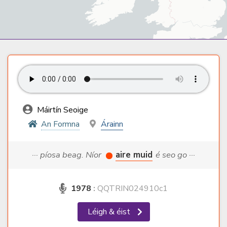
Máirtín Seoige
An Formna
Árainn
··· píosa beag. Níor
aire muid
é seo go ···
1978
:
QQTRIN024910c1
Léigh & éist