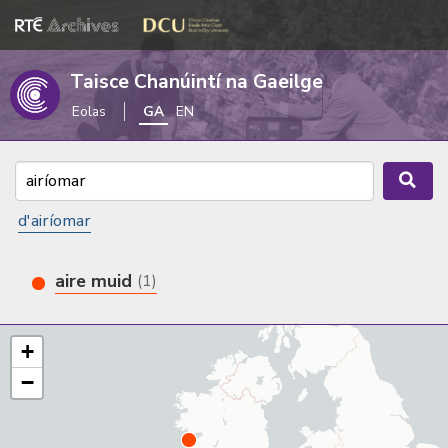
Taisce Chanúintí na Gaeilge
Eolas
GA
EN
d'airíomar
aire muid
(1)
+
−