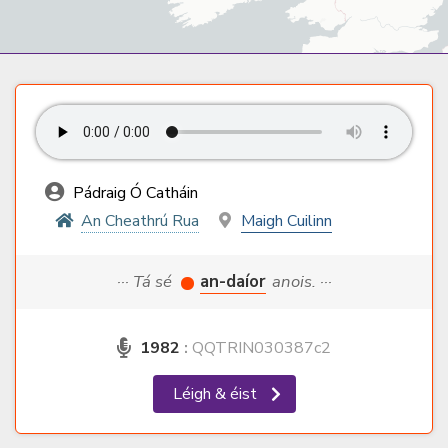
Pádraig Ó Catháin
An Cheathrú Rua
Maigh Cuilinn
··· Tá sé
an-daíor
anois. ···
1982
:
QQTRIN030387c2
Léigh & éist