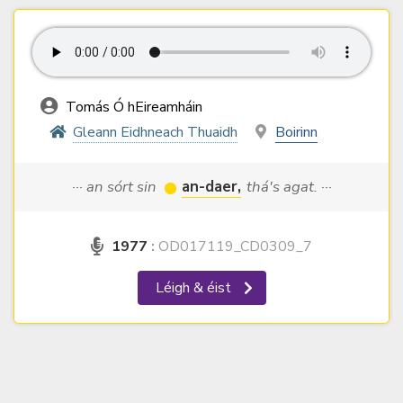
Tomás Ó hEireamháin
Gleann Eidhneach Thuaidh
Boirinn
··· an sórt sin
an-daer,
thá's agat. ···
1977
:
OD017119_CD0309_7
Léigh & éist