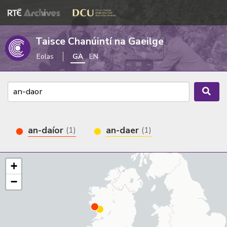
Taisce Chanúintí na Gaeilge
Eolas
GA
EN
an-daíor
an-daer
(1)
(1)
+
−