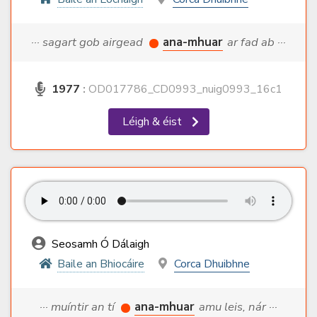
··· sagart gob airgead
ana-mhuar
ar fad ab ···
1977
:
OD017786_CD0993_nuig0993_16c1
Léigh & éist
Seosamh Ó Dálaigh
Baile an Bhiocáire
Corca Dhuibhne
··· muíntir an tí
ana-mhuar
amu leis, nár ···