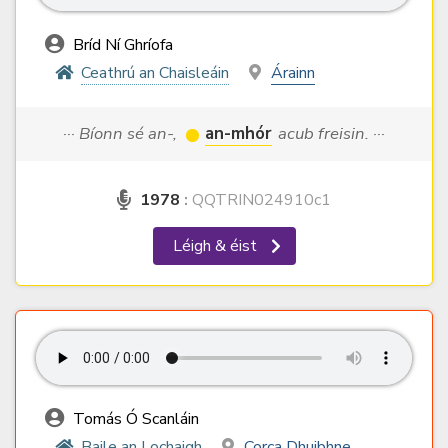
Bríd Ní Ghríofa
Ceathrú an Chaisleáin
Árainn
··· Bíonn sé an-,
an-mhór
acub freisin. ···
1978
:
QQTRIN024910c1
Léigh & éist
Tomás Ó Scanláin
Baile an Lochaigh
Corca Dhuibhne