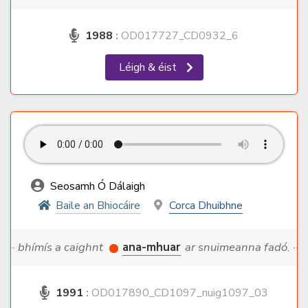
1988
:
OD017727_CD0932_6
Léigh & éist
Seosamh Ó Dálaigh
Baile an Bhiocáire
Corca Dhuibhne
··· bhímís a caighnt
ana-mhuar
ar snuimeanna fadó. ···
1991
:
OD017890_CD1097_nuig1097_03