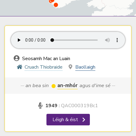
Seosamh Mac an Luain
Cruach Thiobraide
Baollaigh
··· an bea sin
an-mhór
agus d'ime sé ···
1949
:
QAC000319Bc1
Léigh & éist