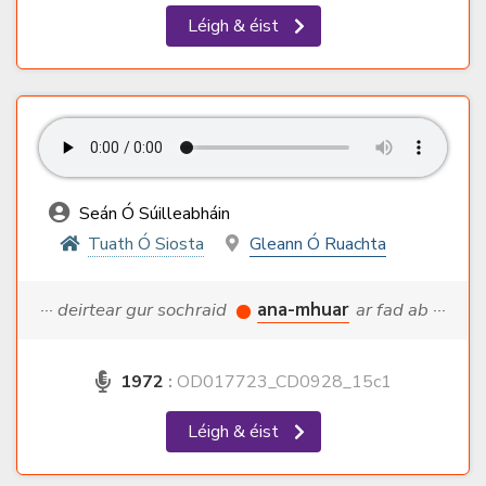
Léigh & éist
Seán Ó Súilleabháin
Tuath Ó Siosta
Gleann Ó Ruachta
··· deirtear gur sochraid
ana-mhuar
ar fad ab ···
1972
:
OD017723_CD0928_15c1
Léigh & éist