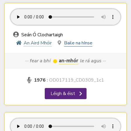
Seán Ó Clochartaigh
An Aird Mhóir
Baile na hInse
··· fear a bhí
an-mhór
le rá agus ···
1976
:
OD017119_CD0309_1c1
Léigh & éist