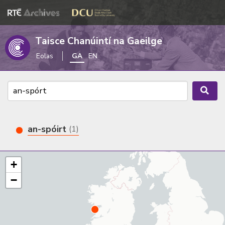
Taisce Chanúintí na Gaeilge
Eolas
GA
EN
an-spóirt
(1)
+
−