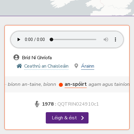
Bríd Ní Ghríofa
Ceathrú an Chaisleáin
Árainn
··· bíonn an-taine, bíonn
an-spóirt
agam agus tainíonn ·
1978
:
QQTRIN024910c1
Léigh & éist