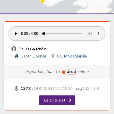
Pól Ó Gallchóir
Gaoth Dobhair
Cill Mhic Réanáin
··· airgeadais, fuair tú
árdú
céime. ···
1978
:
OD018617_CD1834_nuig1834_03
Léigh & éist