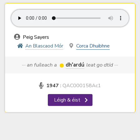
Peig Sayers
An Blascaod Mór
Corca Dhuibhne
··· an fuíleach a
dh'ardú
leat go dtíd ···
1947
:
QAC000158Ac1
Léigh & éist