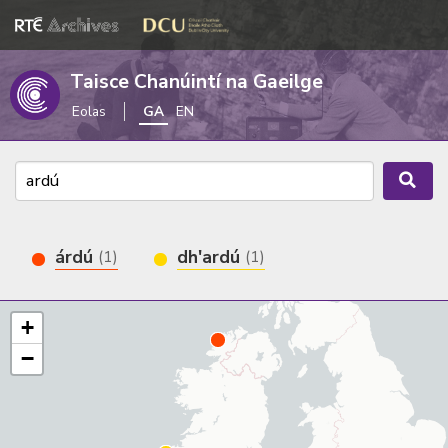
Taisce Chanúintí na Gaeilge
Eolas
GA
EN
árdú
dh'ardú
(1)
(1)
+
−