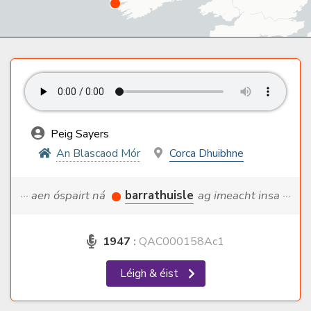
Peig Sayers
An Blascaod Mór
Corca Dhuibhne
··· aen óspairt ná
barrathuisle
ag imeacht insa ···
1947
:
QAC000158Ac1
Léigh & éist