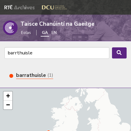
Taisce Chanúintí na Gaeilge
Eolas
GA
EN
barrathuisle
(1)
+
−