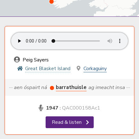
Peig Sayers
Great Blasket Island
Corkaguiny
··· aen óspairt ná
barrathuisle
ag imeacht insa ···
1947
:
QAC000158Ac1
Read & listen