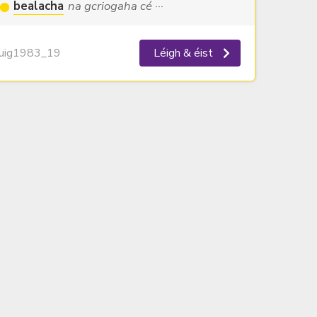
bealacha
na gcriogaha cé ···
ig1983_19
Léigh & éist