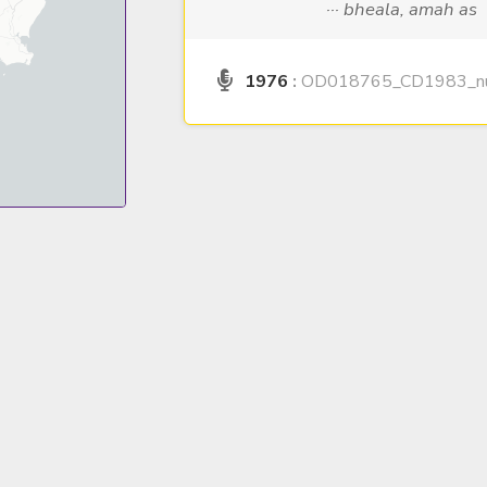
··· bheala, amah as
1976
:
OD018765_CD1983_nu