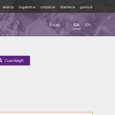
ainm.ie
logainm.ie
corpas.ie
téarma.ie
gaois.ie
Eolas
GA
EN
Cuardaigh