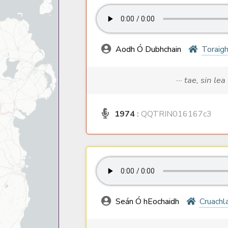
Aodh Ó Dubhchain
Toraig
··· tae, sin lea
1974
:
QQTRIN016167c3
Seán Ó hEochaidh
Cruachl