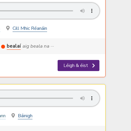
h
Cill Mhic Réanáin
bealaí
aig beala na ···
Léigh & éist
ann
Báinigh