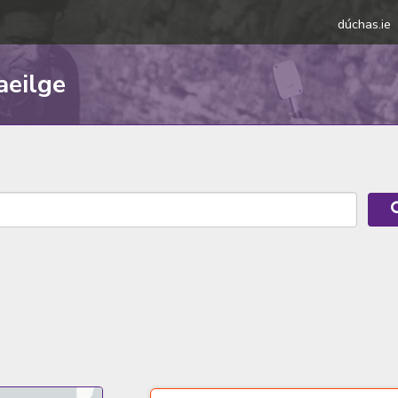
dúchas.ie
aeilge