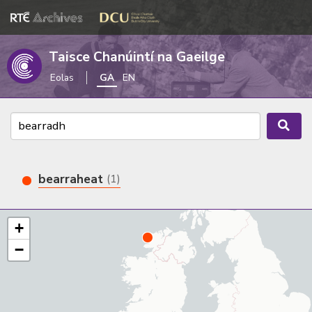
Taisce Chanúintí na Gaeilge
Eolas
GA
EN
bearraheat
(1)
+
−