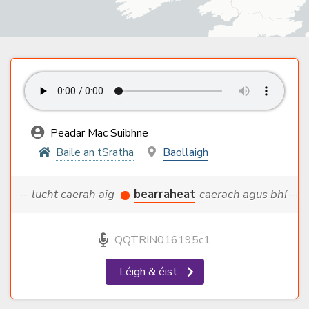
Peadar Mac Suibhne
Baile an tSratha
Baollaigh
··· lucht caerah aig
bearraheat
caerach agus bhí ···
QQTRIN016195c1
Léigh & éist