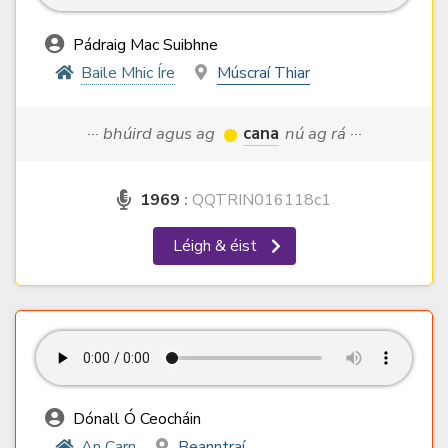
Pádraig Mac Suibhne
Baile Mhic Íre
Múscraí Thiar
··· bhúird agus ag
cana
nú ag rá ···
1969
:
QQTRIN016118c1
Léigh & éist
Dónall Ó Ceocháin
An Carn
Beanntraí