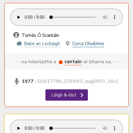
Tomás Ó Scanláin
Baile an Lochaigh
Corca Dhuibhne
··· na héanlaithe a
cantain
ar bharra na, ···
1977
:
OD017786_CD0993_nuig0993_16c1
Léigh & éist