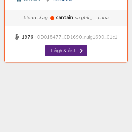
··· bíonn sí ag
cantain
sa ghír_..., cana ···
1976
:
OD018477_CD1690_nuig1690_01c1
Léigh & éist