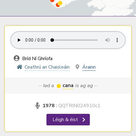
Bríd Ní Ghríofa
Ceathrú an Chaisleáin
Árainn
··· Iad a
cana
is ag ag ···
1978
:
QQTRIN024910c1
Léigh & éist