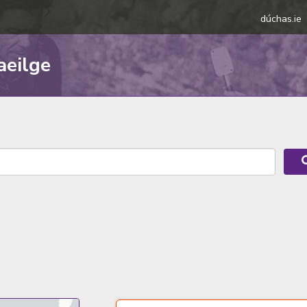
dúchas.ie
aeilge