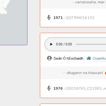
··· carraiceaha, mar
1971
:
QQTRIN016153
Seán Ó hEochaidh
Cruachl
··· dtugann na hiascairí
1976
:
OD018765_CD1983_nu