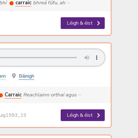
 bhí
carraic
bhreá fúfu, ah ···
Léigh & éist
ann
Báinigh
Carraic
Reachlainn orthaí agus ···
ig1983_19
Léigh & éist