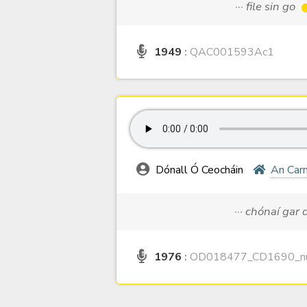
··· file sin go
1949
:
QAC001593Ac1
Dónall Ó Ceocháin
An Car
··· chónaí gar
1976
:
OD018477_CD1690_nu