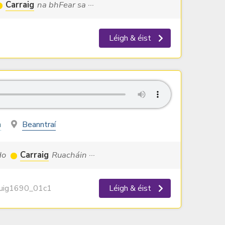
Carraig
na bhFear sa ···
Léigh & éist
n
Beanntraí
 do
Carraig
Ruacháin ···
ig1690_01c1
Léigh & éist