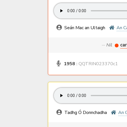
Seán Mac an Ultaigh
An C
··· Níl
car
1958
:
QQTRIN023370c1
Tadhg Ó Donnchadha
An G