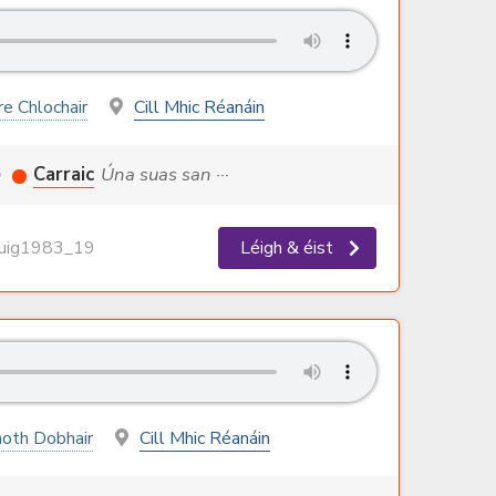
re Chlochair
Cill Mhic Réanáin
n
Carraic
Úna suas san ···
ig1983_19
Léigh & éist
oth Dobhair
Cill Mhic Réanáin