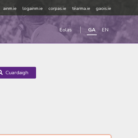
ainm.ie
logainm.ie
corpas.ie
téarma.ie
gaois.ie
Eolas
GA
EN
Cuardaigh