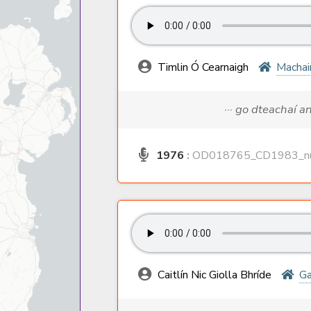
Timlin Ó Cearnaigh
Machai
··· go dteachaí a
1976
:
OD018765_CD1983_nu
Caitlín Nic Giolla Bhríde
Ga