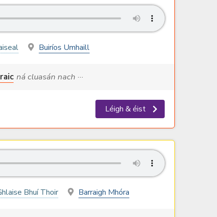
aiseal
Buiríos Umhaill
raic
ná cluasán nach ···
Léigh & éist
hlaise Bhuí Thoir
Barraigh Mhóra