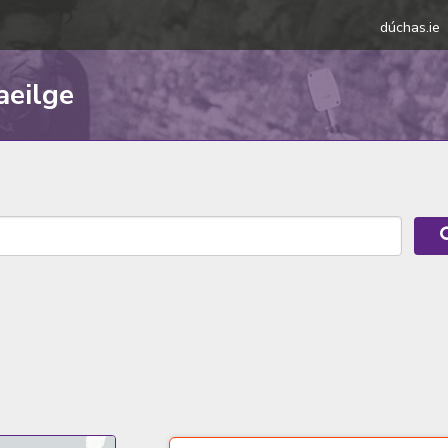
dúchas.ie
aeilge