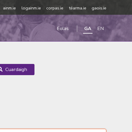
ainm.ie
logainm.ie
corpas.ie
téarma.ie
gaois.ie
Eolas
GA
EN
Cuardaigh