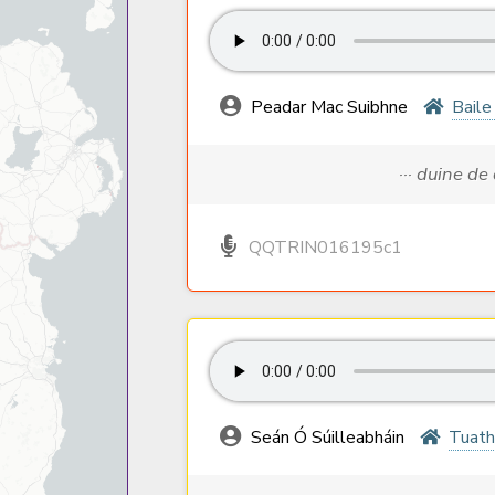
Peadar Mac Suibhne
Baile
··· duine de
QQTRIN016195c1
Seán Ó Súilleabháin
Tuath