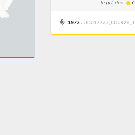
··· le grá don
c
1972
:
OD017723_CD0928_1