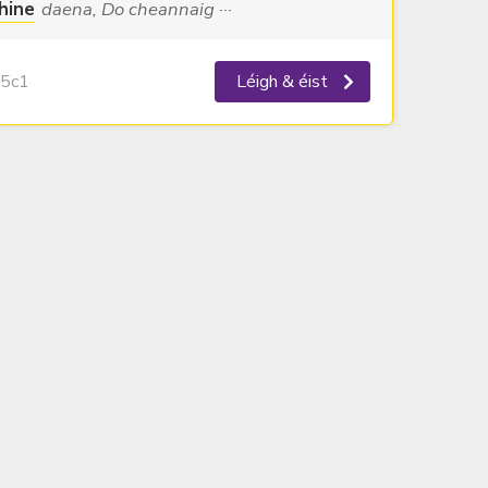
hine
daena, Do cheannaig ···
5c1
Léigh & éist