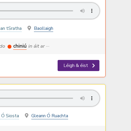
 an tSratha
Baollaigh
 do
chiniú
in áit ar ···
Léigh & éist
 Ó Siosta
Gleann Ó Ruachta