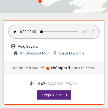
Peig Sayers
An Blascaod Mór
Corca Dhuibhne
··· teaghlach san, fé
chúmpord
agus fé cheol ···
1947
:
QAC000158Ac1
Léigh & éist