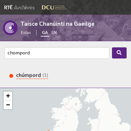
Taisce Chanúintí na Gaeilge
Eolas
GA
EN
chúmpord
(1)
+
−