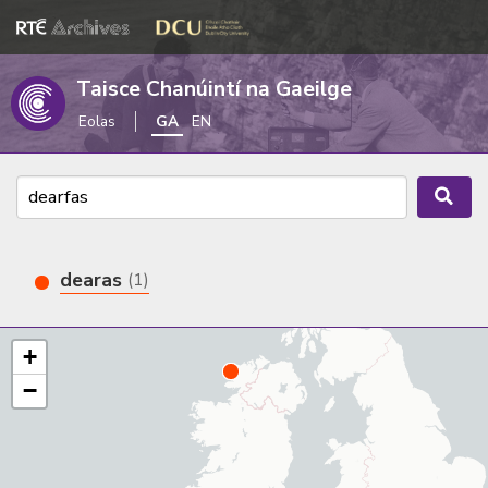
Taisce Chanúintí na Gaeilge
Eolas
GA
EN
dearas
(1)
+
−