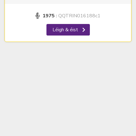
1975
:
QQTRIN016188c1
Léigh & éist