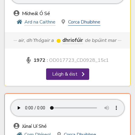
Mícheál Ó Sé
Ard na Caithne
Corca Dhuibhne
··· air, dh’fhógair a
dhriofúir
de bpúint mar ···
1972
:
OD017723_CD0928_15c1
Léigh & éist
Júnaí Uí Shé
Com Dhíneol
Corca Dhuibhne