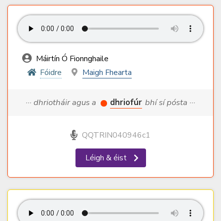
Máirtín Ó Fionnghaile
Fóidre
Maigh Fhearta
··· dhriotháir agus a
dhriofúr
bhí sí pósta ···
QQTRIN040946c1
Léigh & éist