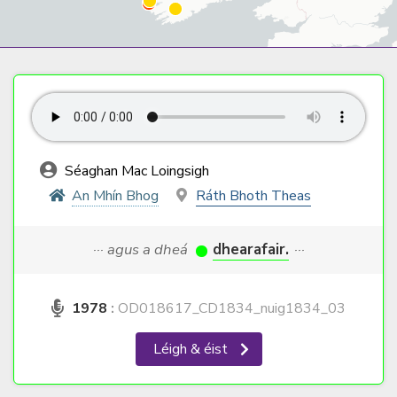
Séaghan Mac Loingsigh
An Mhín Bhog
Ráth Bhoth Theas
··· agus a dheá
dhearafair.
···
1978
:
OD018617_CD1834_nuig1834_03
Léigh & éist