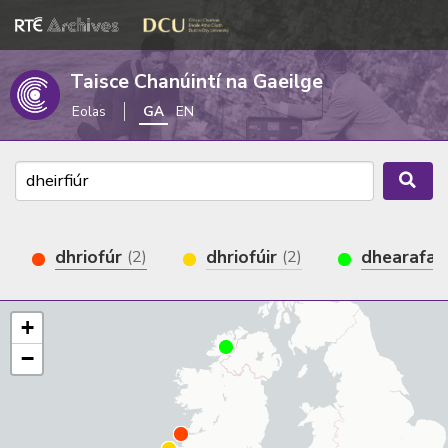
Taisce Chanúintí na Gaeilge
Eolas
GA
EN
dhriofúr
dhriofúir
dhearafai
(2)
(2)
+
−