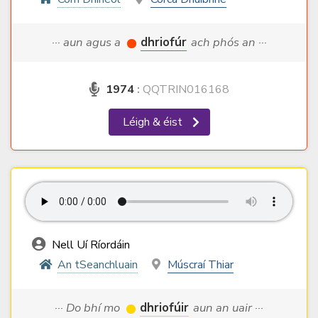
··· aun agus a
dhriofúr
ach phós an ···
1974
:
QQTRIN016168
Léigh & éist
Nell Uí Ríordáin
An tSeanchluain
Múscraí Thiar
··· Do bhí mo
dhriofúir
aun an uair ···