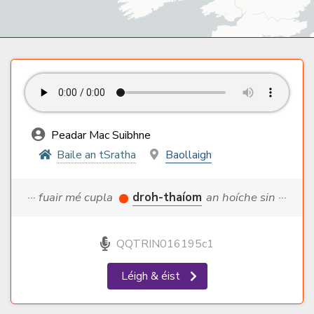
Peadar Mac Suibhne
Baile an tSratha
Baollaigh
··· fuair mé cupla
droh-thaíom
an hoíche sin ···
QQTRIN016195c1
Léigh & éist