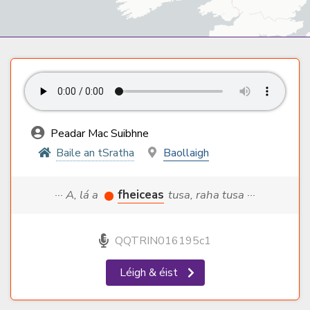
Peadar Mac Suibhne
Baile an tSratha
Baollaigh
··· A, lá a
fheiceas
tusa, raha tusa ···
QQTRIN016195c1
Léigh & éist