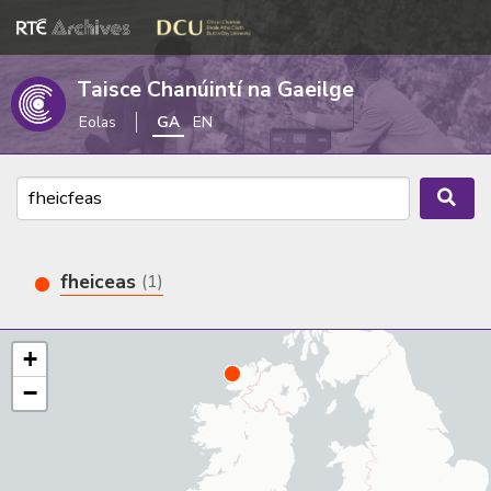
Taisce Chanúintí na Gaeilge
Eolas
GA
EN
fheiceas
(1)
+
−