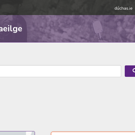
dúchas.ie
aeilge