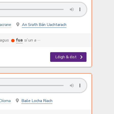
acrane
An Srath Bán Uachtarach
s agus
fua
sí un a ···
Léigh & éist
a Díoma
Baile Locha Riach