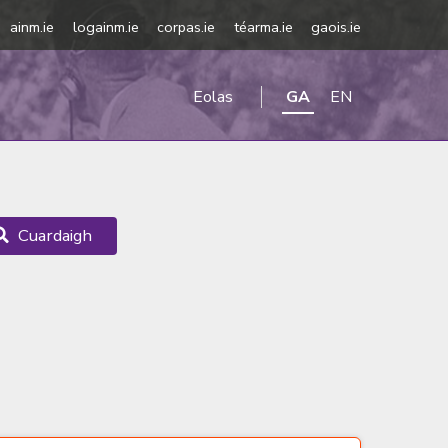
ainm.ie
logainm.ie
corpas.ie
téarma.ie
gaois.ie
Eolas
GA
EN
Cuardaigh