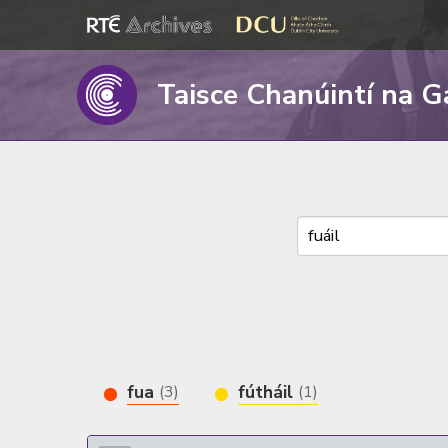
Taisce Chanúintí na G
fua
fútháil
(3)
(1)