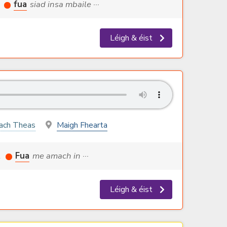
,
fua
siad insa mbaile ···
Léigh & éist
hach Theas
Maigh Fhearta
’.
Fua
me amach in ···
Léigh & éist