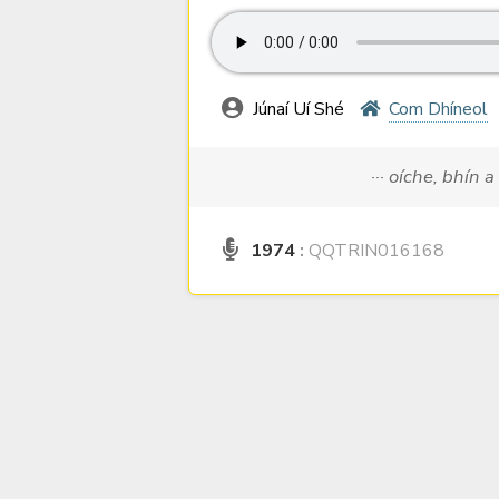
Júnaí Uí Shé
Com Dhíneol
··· oíche, bhín a
1974
:
QQTRIN016168