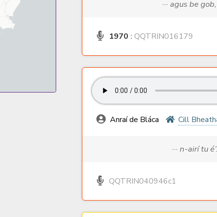
··· agus be gob
1970
:
QQTRIN016179
Anraí de Bláca
Cill Bheat
··· n-airí tu é
QQTRIN040946c1