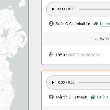
Seán Ó Cearbhalláin
Meen
··· a dora
1950
:
QQTRIN028506c1
Máirtín Ó Fathaigh
Cillín 