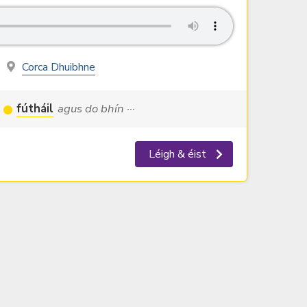
Corca Dhuibhne
fútháil
agus do bhín ···
Léigh & éist