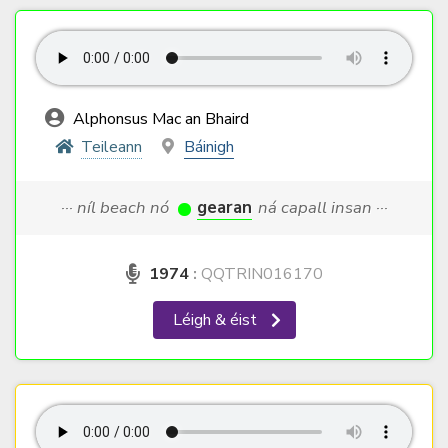
Alphonsus Mac an Bhaird
Teileann
Báinigh
··· níl beach nó
gearan
ná capall insan ···
1974
:
QQTRIN016170
Léigh & éist