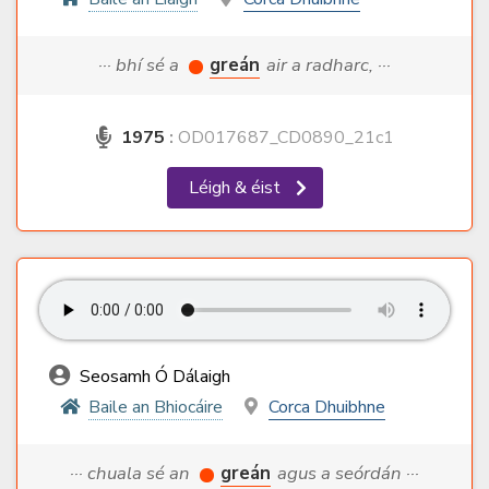
··· bhí sé a
greán
air a radharc, ···
1975
:
OD017687_CD0890_21c1
Léigh & éist
Seosamh Ó Dálaigh
Baile an Bhiocáire
Corca Dhuibhne
··· chuala sé an
greán
agus a seórdán ···