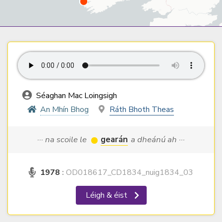
Séaghan Mac Loingsigh
An Mhín Bhog
Ráth Bhoth Theas
··· na scoile le
gearán
a dheánú ah ···
1978
:
OD018617_CD1834_nuig1834_03
Léigh & éist