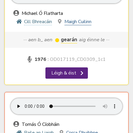
Michael Ó Flatharta
Cill Bhreacáin
Maigh Cuilinn
··· aen b_ aen
gearán
aig éinne le ···
1976
:
OD017119_CD0309_1c1
Léigh & éist
Tomás Ó Cíobháin
Baile an Liaigh
Corca Dhuibhne