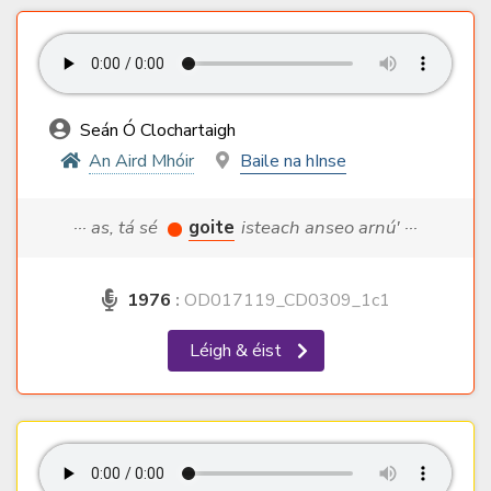
Seán Ó Clochartaigh
An Aird Mhóir
Baile na hInse
··· as, tá sé
goite
isteach anseo arnú' ···
1976
:
OD017119_CD0309_1c1
Léigh & éist