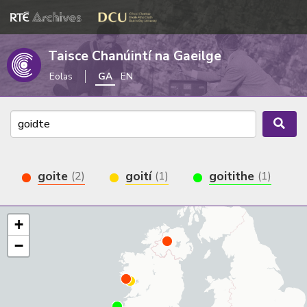
Taisce Chanúintí na Gaeilge
Eolas
GA
EN
goite
goití
goitithe
(2)
(1)
(1)
+
−