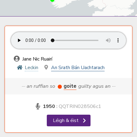
Jane Nic Ruairí
Leckin
An Srath Bán Uachtarach
··· an ruffian so
goite
guilty agus an ···
1950
:
QQTRIN028506c1
Léigh & éist