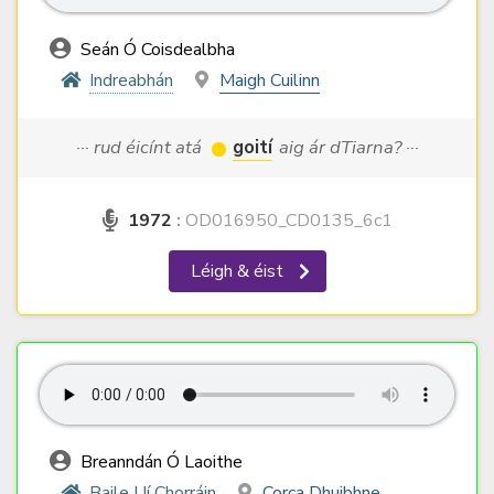
Seán Ó Coisdealbha
Indreabhán
Maigh Cuilinn
··· rud éicínt atá
goití
aig ár dTiarna? ···
1972
:
OD016950_CD0135_6c1
Léigh & éist
Breanndán Ó Laoithe
Baile Uí Chorráin
Corca Dhuibhne