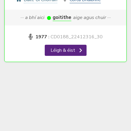
··· a bhí aici
goitithe
aige agus chuir ···
1977
:
CD0188_22412316_30
Léigh & éist