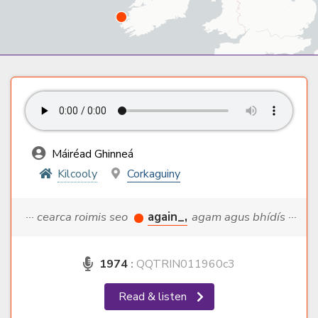
Máiréad Ghinneá
Kilcooly
Corkaguiny
··· cearca roimis seo
again_,
agam agus bhídís ···
1974
:
QQTRIN011960c3
Read & listen