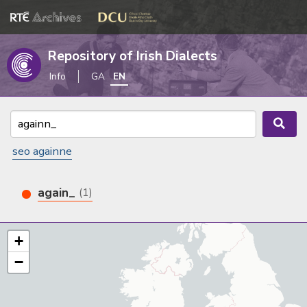
Repository of Irish Dialects
Info
GA
EN
seo againne
again_
(1)
+
−