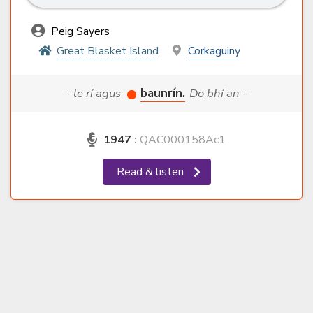
Peig Sayers
Great Blasket Island
Corkaguiny
··· le rí agus
baunrín.
Do bhí an ···
1947
:
QAC000158Ac1
Read & listen