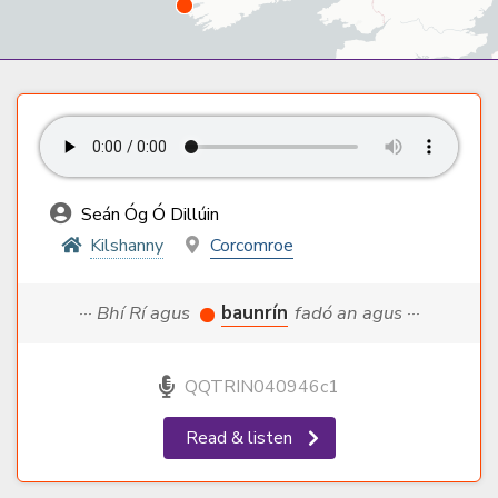
Seán Óg Ó Dillúin
Kilshanny
Corcomroe
··· Bhí Rí agus
baunrín
fadó an agus ···
QQTRIN040946c1
Read & listen