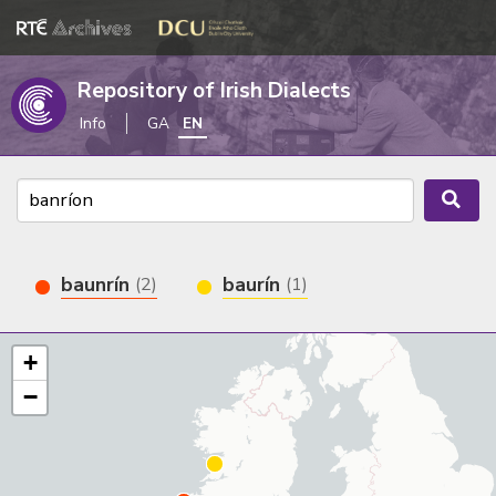
Repository of Irish Dialects
Info
GA
EN
baunrín
baurín
(2)
(1)
+
−