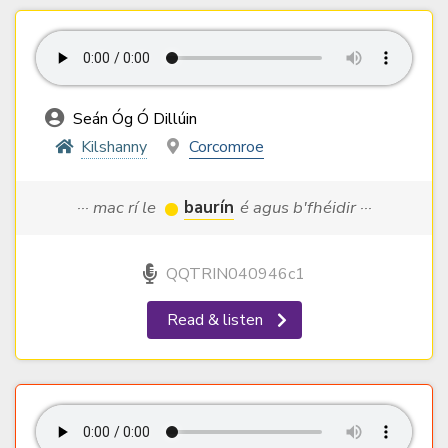
Seán Óg Ó Dillúin
Kilshanny
Corcomroe
··· mac rí le
baurín
é agus b'fhéidir ···
QQTRIN040946c1
Read & listen