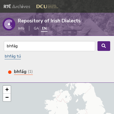
Repository of Irish Dialects
Info
GA
EN
bhfág tú
bhfág
(1)
+
−