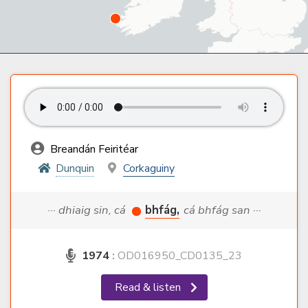
Breandán Feiritéar
Dunquin
Corkaguiny
··· dhiaig sin, cá
bhfág,
cá bhfág san ···
1974
:
OD016950_CD0135_23
Read & listen