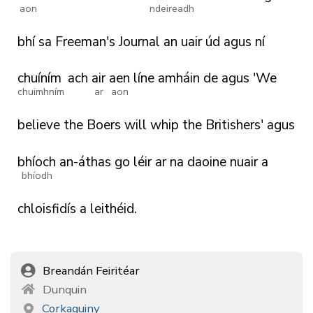
aon
ndeireadh
bhí
sa
Freeman's
Journal
an
uair
úd
agus
ní
chuíním
ach
air
aen
líne
amháin
de
agus
'We
chuimhním
ar
aon
believe
the
Boers
will
whip
the
Britishers'
agus
bhíoch
an-áthas
go
léir
ar
na
daoine
nuair
a
bhíodh
chloisfidís
a
leithéid.
Breandán Feiritéar
Dunquin
Corkaguiny