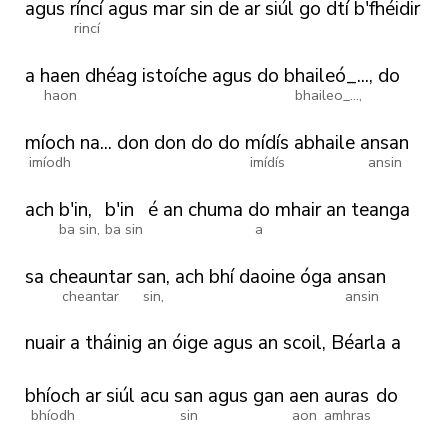
agus
ríncí
agus
mar
sin
de
ar
siúl
go
dtí
b'fhéidir
rincí
a
haen
dhéag
istoíche
agus
do
bhaileó_...,
do
haon
bhaileo_...,
míoch
na...
don
don
do
do
mídís
abhaile
ansan
imíodh
imídís
ansin
ach
b'in,
b'in
é
an
chuma
do
mhair
an
teanga
ba sin,
ba sin
a
sa
cheauntar
san,
ach
bhí
daoine
óga
ansan
cheantar
sin,
ansin
nuair
a
tháinig
an
óige
agus
an
scoil,
Béarla
a
bhíoch
ar
siúl
acu
san
agus
gan
aen
auras
do
bhíodh
sin
aon
amhras