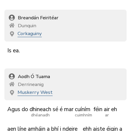
Breandán Feiritéar
Dunquin
Corkaguiny
Is
ea.
Aodh Ó Tuama
Derrineanig
Muskerry West
Agus
do
dhineach
sé
é
mar
cuíním
féin
air
eh
dhéanadh
cuimhním
ar
aen
líne
amháin
a
bhí
i
ndeire
ehh
aiste
éigin
a