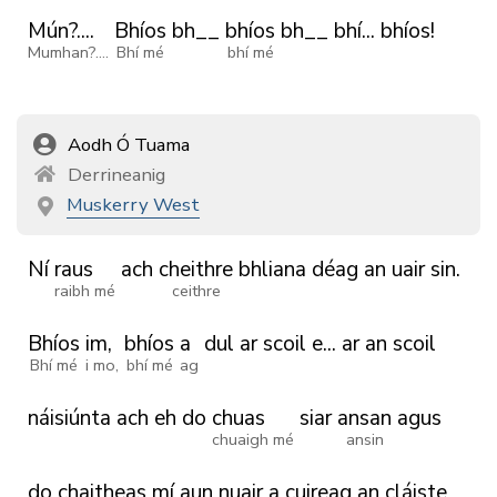
Mún?....
Bhíos
bh__
bhíos
bh__
bhí...
bhíos!
Mumhan?....
Bhí mé
bhí mé
Aodh Ó Tuama
Derrineanig
Muskerry West
Ní
raus
ach
cheithre
bhliana
déag
an
uair
sin.
raibh mé
ceithre
Bhíos
im,
bhíos
a
dul
ar
scoil
e...
ar
an
scoil
Bhí mé
i mo,
bhí mé
ag
náisiúnta
ach
eh
do
chuas
siar
ansan
agus
chuaigh mé
ansin
do
chaitheas
mí
aun
nuair
a
cuireag
an
cláiste