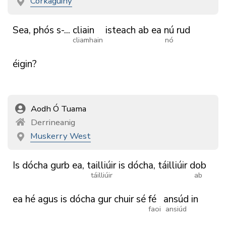
Corkaguiny
Sea,
phós
s-...
cliain
isteach
ab
ea
nú
rud
cliamhain
nó
éigin?
Aodh Ó Tuama
Derrineanig
Muskerry West
Is
dócha
gurb
ea,
tailliúir
is
dócha,
táilliúir
dob
táilliúir
ab
ea
hé
agus
is
dócha
gur
chuir
sé
fé
ansúd
in
faoi
ansiúd