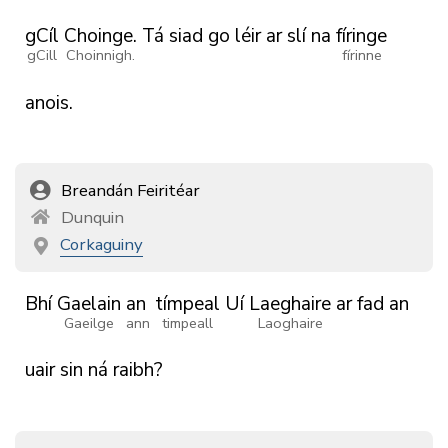
gCíl
Choinge.
Tá
siad
go
léir
ar
slí
na
fíringe
gCill
Choinnigh.
fírinne
anois.
Breandán Feiritéar
Dunquin
Corkaguiny
Bhí
Gaelain
an
tímpeal
Uí
Laeghaire
ar
fad
an
Gaeilge
ann
timpeall
Laoghaire
uair
sin
ná
raibh?