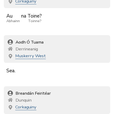
Corkaguiny
Au
na
Toine?
Abhainn
Toinne?
Aodh Ó Tuama
Derrineanig
Muskerry West
Sea.
Breandán Feiritéar
Dunquin
Corkaguiny