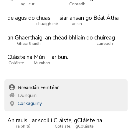
ag
cur
Conradh
de
agus
do
chuas
siar
ansan
go
Béal
Átha
chuaigh mé
ansin
an
Ghaerthaig,
an
chéad
bhliain
do
chuireag
Ghaorthaidh,
cuireadh
Cláiste
na
Mún
ar
bun.
Coláiste
Mumhan
Breandán Feiritéar
Dunquin
Corkaguiny
An
rauis
ar
scoil
i
Cláiste,
gCláiste
na
raibh tú
Coláiste,
gColáiste