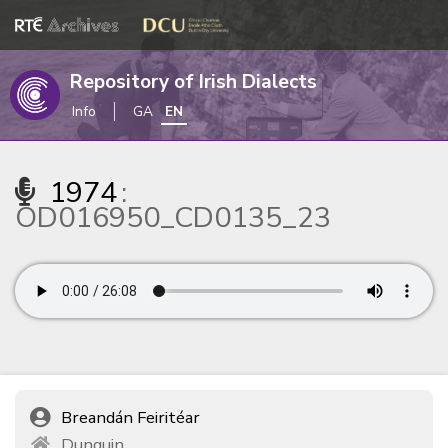
Repository of Irish Dialects
Info
GA
EN
1974
:
OD016950_CD0135_23
Breandán Feiritéar
Dunquin