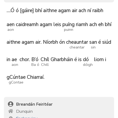
....Ó
ó
[gáire]
bhí
aithne
agam
air
ach
ní
raibh
aen
caidreamh
agam
leis
puíng
riamh
ach
eh
bhí
aon
puinn
aithne
agam
air.
Níorbh
ón
cheauntar
san
é
siúd
cheantar
sin
in
ae
chor.
B’ó
Chíl
Gharbháin
é
is
dó
liom
i
aon
Ba ó
Chill
dóigh
gCúntae
Chiarraí.
gContae
Breandán Feiritéar
Dunquin