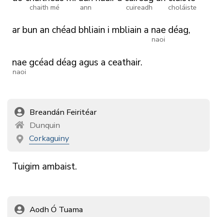
chaith mé
ann
cuireadh
choláiste
ar
bun
an
chéad
bhliain
i
mbliain
a
nae
déag,
naoi
nae
gcéad
déag
agus
a
ceathair.
naoi
Breandán Feiritéar
Dunquin
Corkaguiny
Tuigim
ambaist.
Aodh Ó Tuama