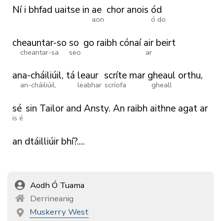
Ní
i
bhfad
uaitse
in
ae
chor
anois
ód
aon
ó do
cheauntar-so
so
go
raibh
cónaí
air
beirt
cheantar-sa
seo
ar
ana-cháiliúil,
tá
leaur
scríte
mar
gheaul
orthu,
an-cháiliúil,
leabhar
scríofa
gheall
sé
sin
Tailor
and
Ansty.
An
raibh
aithne
agat
ar
is é
an
dtáilliúir
bhí?....
Aodh Ó Tuama
Derrineanig
Muskerry West