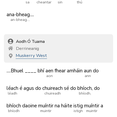
sa
cheantar
sin
thú
ana-bheag....
an-bheag....
Aodh Ó Tuama
Derrineanig
Muskerry West
....Bhuel
____
bhí
aen
fhear
amháin
aun
do
aon
ann
léach
é
agus
do
chuireach
sé
do
bhíoch,
do
léadh
chuireadh
bhíodh,
bhíoch
daoine
muíntir
na
háite
istig
muíntir
a
bhíodh
muintir
istigh
muintir