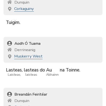
Dunquin
Corkaguiny
Tuigim.
Aodh Ó Tuama
Derrineanig
Muskerry West
Lasteas,
lasteas
do
Au
na
Toinne.
Laisteas,
laisteas
Abhainn
Breandán Feiritéar
Dunquin