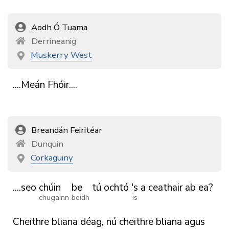
Aodh Ó Tuama
Derrineanig
Muskerry West
....Meán
Fhóir....
Breandán Feiritéar
Dunquin
Corkaguiny
....seo
chúin
be
tú
ochtó
's
a
ceathair
ab
ea?
chugainn
beidh
is
Cheithre
bliana
déag,
nú
cheithre
bliana
agus