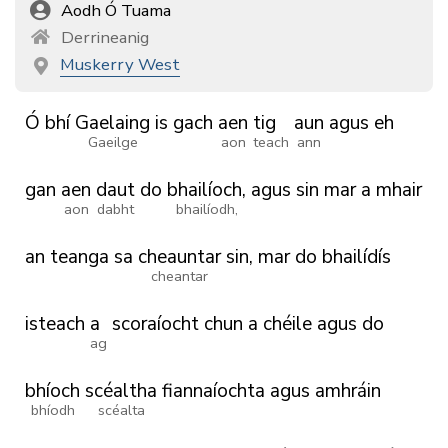
Aodh Ó Tuama
Derrineanig
Muskerry West
Ó
bhí
Gaelaing
is
gach
aen
tig
aun
agus
eh
Gaeilge
aon
teach
ann
gan
aen
daut
do
bhailíoch,
agus
sin
mar
a
mhair
aon
dabht
bhailíodh,
an
teanga
sa
cheauntar
sin,
mar
do
bhailídís
cheantar
isteach
a
scoraíocht
chun
a
chéile
agus
do
ag
bhíoch
scéaltha
fiannaíochta
agus
amhráin
bhíodh
scéalta