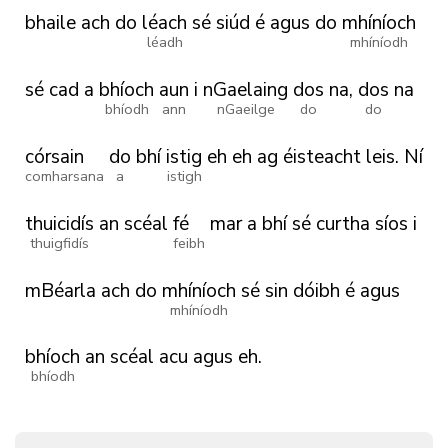
bhaile
ach
do
léach
sé
siúd
é
agus
do
mhíníoch
léadh
mhíníodh
sé
cad
a
bhíoch
aun
i
nGaelaing
dos
na,
dos
na
bhíodh
ann
nGaeilge
do
do
córsain
do
bhí
istig
eh
eh
ag
éisteacht
leis.
Ní
comharsana
a
istigh
thuicidís
an
scéal
fé
mar
a
bhí
sé
curtha
síos
i
thuigfidís
feibh
mBéarla
ach
do
mhíníoch
sé
sin
dóibh
é
agus
mhíníodh
bhíoch
an
scéal
acu
agus
eh.
bhíodh