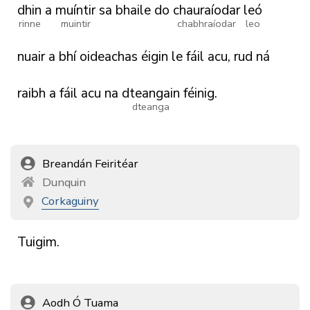
dhin
a
muíntir
sa
bhaile
do
chauraíodar
leó
rinne
muintir
chabhraíodar
leo
nuair
a
bhí
oideachas
éigin
le
fáil
acu,
rud
ná
raibh
a
fáil
acu
na
dteangain
féinig.
dteanga
Breandán Feiritéar
Dunquin
Corkaguiny
Tuigim.
Aodh Ó Tuama