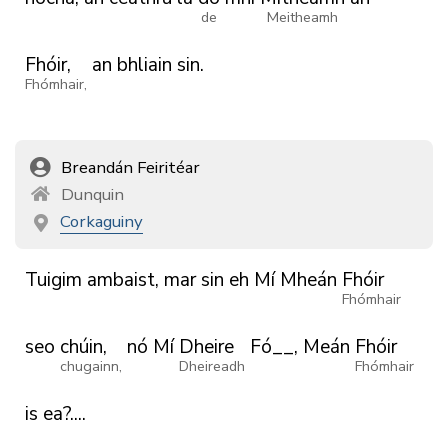
de
Meitheamh
Fhóir,
an
bhliain
sin.
Fhómhair,
Breandán Feiritéar
Dunquin
Corkaguiny
Tuigim
ambaist,
mar
sin
eh
Mí
Mheán
Fhóir
Fhómhair
seo
chúin,
nó
Mí
Dheire
Fó__,
Meán
Fhóir
chugainn,
Dheireadh
Fhómhair
is
ea?....