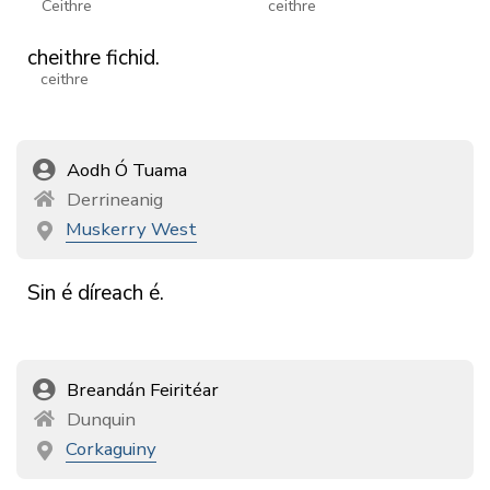
Ceithre
ceithre
cheithre
fichid.
ceithre
Aodh Ó Tuama
Derrineanig
Muskerry West
Sin
é
díreach
é.
Breandán Feiritéar
Dunquin
Corkaguiny