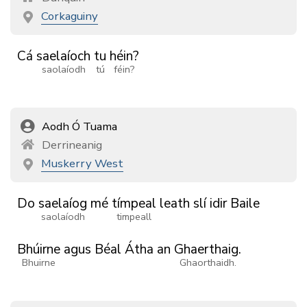
Corkaguiny
Cá
saelaíoch
tu
héin?
saolaíodh
tú
féin?
Aodh Ó Tuama
Derrineanig
Muskerry West
Do
saelaíog
mé
tímpeal
leath
slí
idir
Baile
saolaíodh
timpeall
Bhúirne
agus
Béal
Átha
an
Ghaerthaig.
Bhuirne
Ghaorthaidh.