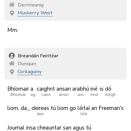
Derrineanig
Muskerry West
Mm.
Breandán Feiritéar
Dunquin
Corkaguiny
Bhíomair
a
caighnt
ansan
arabhú
iné
is
dó
Bhíomar
ag
caint
ansin
arú
inné
dóigh
liom,
da_
deireas
tú
liom
go
léitaí
an
Freeman's
deir
léití
Journal
insa
cheauntar
san
agus
tú