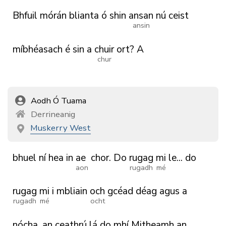
Bhfuil
mórán
blianta
ó
shin
ansan
nú
ceist
ansin
míbhéasach
é
sin
a
chuir
ort?
A
chur
Aodh Ó Tuama
Derrineanig
Muskerry West
bhuel
ní
hea
in
ae
chor.
Do
rugag
mi
le...
do
aon
rugadh
mé
rugag
mi
i
mbliain
och
gcéad
déag
agus
a
rugadh
mé
ocht
nócha,
an
ceathrú
lá
do
mhí
Mitheamh
an