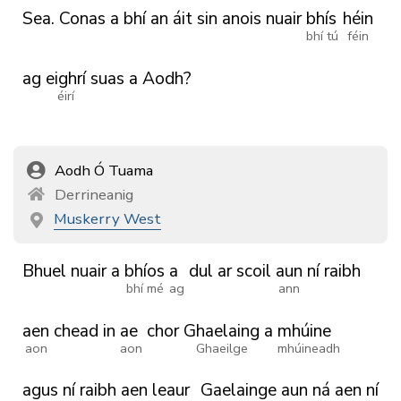
Sea.
Conas
a
bhí
an
áit
sin
anois
nuair
bhís
héin
bhí tú
féin
ag
eighrí
suas
a
Aodh?
éirí
Aodh Ó Tuama
Derrineanig
Muskerry West
Bhuel
nuair
a
bhíos
a
dul
ar
scoil
aun
ní
raibh
bhí mé
ag
ann
aen
chead
in
ae
chor
Ghaelaing
a
mhúine
aon
aon
Ghaeilge
mhúineadh
agus
ní
raibh
aen
leaur
Gaelainge
aun
ná
aen
ní