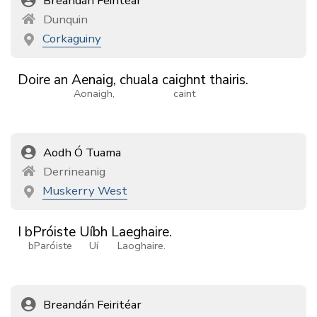
Breandán Feiritéar
Dunquin
Corkaguiny
Doire
an
Aenaig,
chuala
caighnt
thairis.
Aonaigh,
caint
Aodh Ó Tuama
Derrineanig
Muskerry West
I
bPróiste
Uíbh
Laeghaire.
bParóiste
Uí
Laoghaire.
Breandán Feiritéar