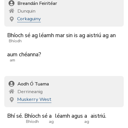
Breandán Feiritéar
Dunquin
Corkaguiny
Bhíoch
sé
ag
léamh
mar
sin
is
ag
aistriú
ag
an
Bhíodh
aum
chéanna?
am
Aodh Ó Tuama
Derrineanig
Muskerry West
Bhí
sé.
Bhíoch
sé
a
léamh
agus
a
aistriú.
Bhíodh
ag
ag