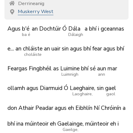
Derrineanig
Muskerry West
Agus
b'é
an
Dochtúir
Ó
Dála
a
bhí
i
gceannas
ba é
Dálaigh
e...
an
chláiste
an
uair
sin
agus
bhí
fear
agus
bhí
choláiste
Feargas
Fingbhéil
as
Luimine
bhí
sé
aun
mar
Luimnigh
ann
ollamh
agus
Diarmuid
Ó
Laeghaire,
sin
gael
Laoghaire,
gaol
don
Athair
Peadar
agus
eh
Eibhlín
Ní
Chróinín
a
bhí
ina
múinteoir
eh
Gaelainge,
múinteoir
eh
i
Gaeilge,