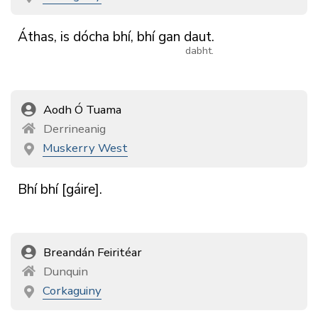
Áthas,
is
dócha
bhí,
bhí
gan
daut.
dabht.
Aodh Ó Tuama
Derrineanig
Muskerry West
Bhí
bhí
[gáire].
Breandán Feiritéar
Dunquin
Corkaguiny