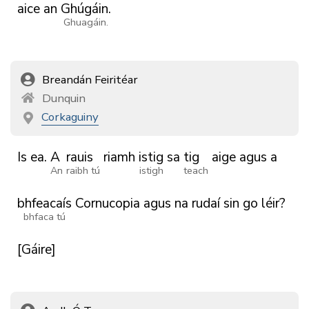
aice
an
Ghúgáin.
Ghuagáin.
Breandán Feiritéar
Dunquin
Corkaguiny
Is
ea.
A
rauis
riamh
istig
sa
tig
aige
agus
a
An
raibh tú
istigh
teach
bhfeacaís
Cornucopia
agus
na
rudaí
sin
go
léir?
bhfaca tú
[Gáire]