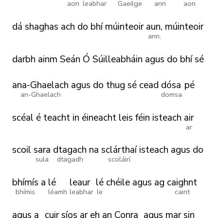
aon
leabhar
Gaeilge
ann
aon
dá
shaghas
ach
do
bhí
múinteoir
aun,
múinteoir
ann,
darbh
ainm
Seán
Ó
Súilleabháin
agus
do
bhí
sé
ana-Ghaelach
agus
do
thug
sé
cead
dósa
pé
an-Ghaelach
domsa
scéal
é
teacht
in
éineacht
leis
féin
isteach
air
ar
scoil
sara
dtagach
na
sclárthaí
isteach
agus
do
sula
dtagadh
scoláirí
bhímís
a
lé
leaur
lé
chéile
agus
ag
caighnt
bhímis
léamh
leabhar
le
caint
agus
a
cuir
síos
ar
eh
an
Conra
agus
mar
sin