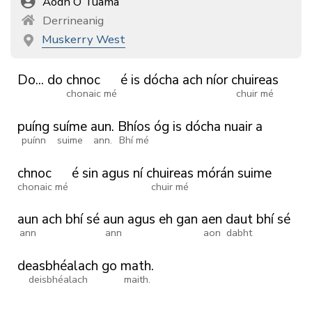
Aodh Ó Tuama
Derrineanig
Muskerry West
Do...
do
chnoc
é
is
dócha
ach
níor
chuireas
chonaic mé
chuir mé
puíng
suíme
aun.
Bhíos
óg
is
dócha
nuair
a
puínn
suime
ann.
Bhí mé
chnoc
é
sin
agus
ní
chuireas
mórán
suime
chonaic mé
chuir mé
aun
ach
bhí
sé
aun
agus
eh
gan
aen
daut
bhí
sé
ann
ann
aon
dabht
deasbhéalach
go
math.
deisbhéalach
maith.