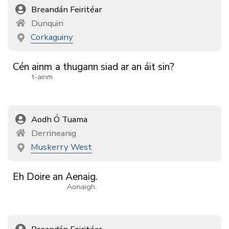
Breandán Feiritéar
Dunquin
Corkaguiny
Cén
ainm
a
thugann
siad
ar
an
áit
sin?
t-ainm
Aodh Ó Tuama
Derrineanig
Muskerry West
Eh
Doire
an
Aenaig.
Aonaigh.