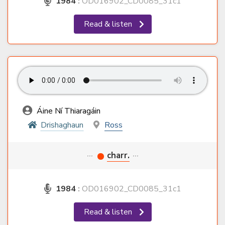
1984
:
OD016902_CD0085_31c1
Read & listen
Áine Ní Thiaragáin
Drishaghaun
Ross
···
charr.
···
1984
:
OD016902_CD0085_31c1
Read & listen