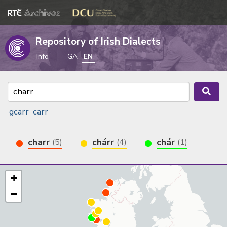
Repository of Irish Dialects
Info
GA
EN
gcarr
carr
charr
chárr
chár
(5)
(4)
(1)
+
−