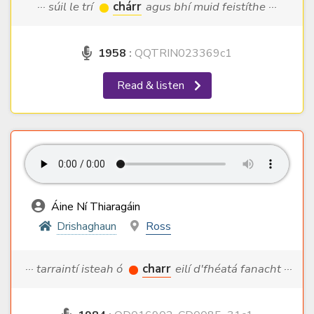
··· súil le trí
chárr
agus bhí muid feistíthe ···
1958
:
QQTRIN023369c1
Read & listen
Áine Ní Thiaragáin
Drishaghaun
Ross
··· tarraintí isteah ó
charr
eilí d'fhéatá fanacht ···