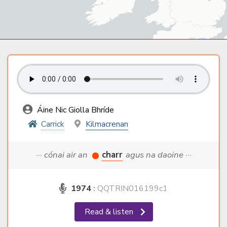
Áine Nic Giolla Bhríde
Carrick
Kilmacrenan
··· cónai air an
charr
agus na daoine ···
1974
:
QQTRIN016199c1
Read & listen