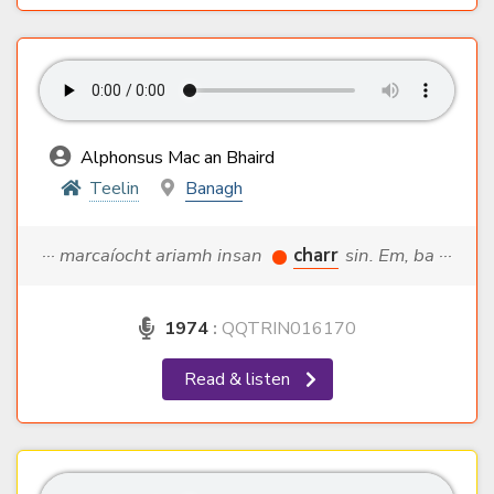
Alphonsus Mac an Bhaird
Teelin
Banagh
··· marcaíocht ariamh insan
charr
sin. Em, ba ···
1974
:
QQTRIN016170
Read & listen