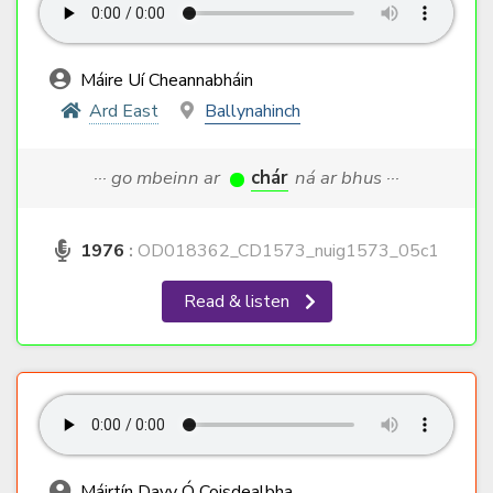
Máire Uí Cheannabháin
Ard East
Ballynahinch
··· go mbeinn ar
chár
ná ar bhus ···
1976
:
OD018362_CD1573_nuig1573_05c1
Read & listen
Máirtín Davy Ó Coisdealbha