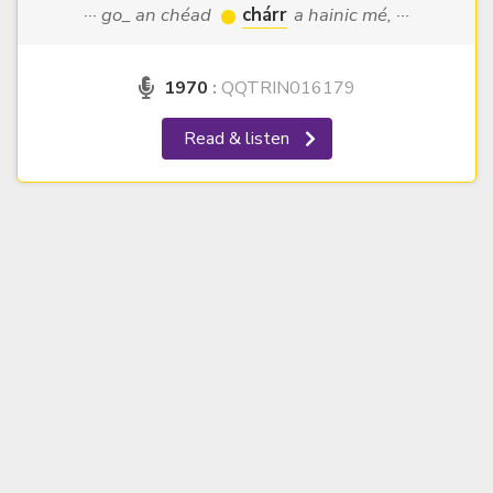
··· go_ an chéad
chárr
a hainic mé, ···
1970
:
QQTRIN016179
Read & listen