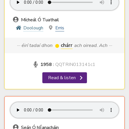
Mícheál Ó Tuathail
Doolough
Erris
··· éirí tadaí dhon
chárr
ach oiread. Ach ···
1958
:
QQTRIN013141c1
Read & listen
Seán Ó hÉanacháin