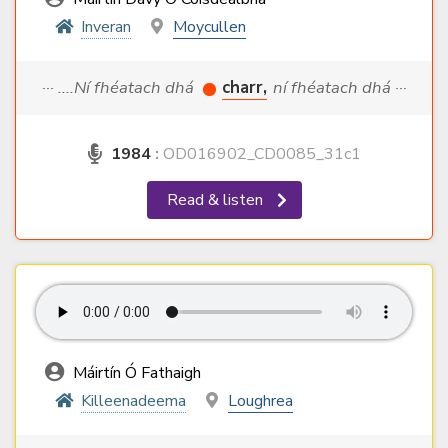
Inveran
Moycullen
··· ....Ní fhéatach dhá
charr,
ní fhéatach dhá ···
1984
:
OD016902_CD0085_31c1
Read & listen
Máirtín Ó Fathaigh
Killeenadeema
Loughrea