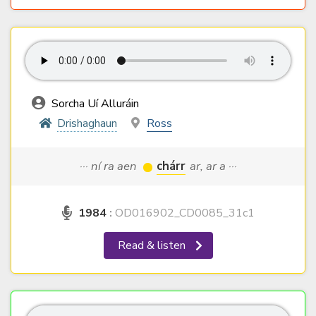
Sorcha Uí Alluráin
Drishaghaun
Ross
··· ní ra aen
chárr
ar, ar a ···
1984
:
OD016902_CD0085_31c1
Read & listen