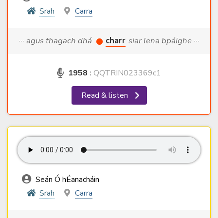
Srah
Carra
··· agus thagach dhá
charr
siar lena bpáighe ···
1958
:
QQTRIN023369c1
Read & listen
Seán Ó hÉanacháin
Srah
Carra