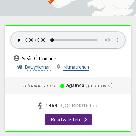
Seán Ó Duibhne
Ballyhiernan
Kilmacrenan
··· a thainic anuas
agamsa
go bhfuil sí, ···
1969
:
QQTRIN016177
Read & listen