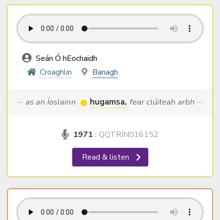
Seán Ó hEochaidh
Croaghlin
Banagh
··· as an Íoslainn
hugamsa,
fear clúiteah arbh ···
1971
:
QQTRIN016152
Read & listen