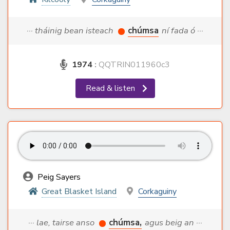
··· tháinig bean isteach
chúmsa
ní fada ó ···
1974
:
QQTRIN011960c3
Read & listen
Peig Sayers
Great Blasket Island
Corkaguiny
··· lae, tairse anso
chúmsa,
agus beig an ···