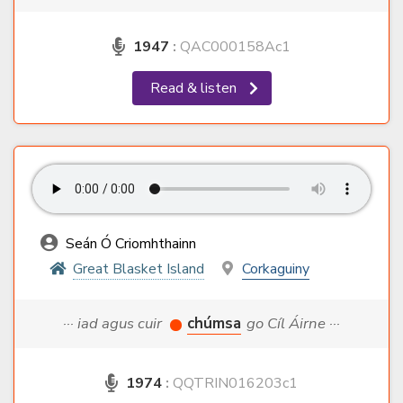
1947
:
QAC000158Ac1
Read & listen
Seán Ó Criomhthainn
Great Blasket Island
Corkaguiny
··· iad agus cuir
chúmsa
go Cíl Áirne ···
1974
:
QQTRIN016203c1