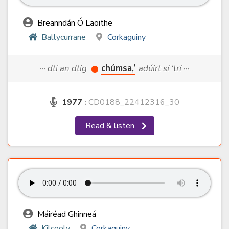
Breanndán Ó Laoithe
Ballycurrane
Corkaguiny
··· dtí an dtig
chúmsa,’
adúirt sí ‘trí ···
1977
:
CD0188_22412316_30
Read & listen
Máiréad Ghinneá
Kilcooly
Corkaguiny