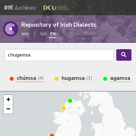
Repository of Irish Dialects
Info
GA
EN
chúmsa
hugamsa
agamsa
(4)
(1)
(1
+
−