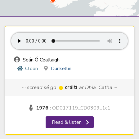
Seán Ó Ceallaigh
Cloon
Dunkellin
··· scread sé go
cráití
ar Dhia. Catha ···
1976
:
OD017119_CD0309_1c1
Read & listen