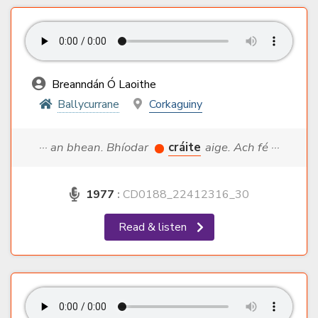
Breanndán Ó Laoithe
Ballycurrane
Corkaguiny
··· an bhean. Bhíodar
cráite
aige. Ach fé ···
1977
:
CD0188_22412316_30
Read & listen