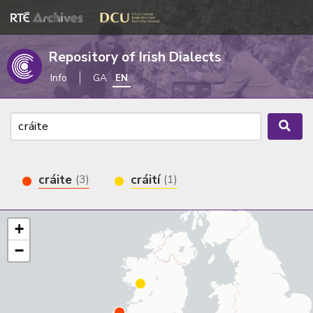
Repository of Irish Dialects
Info
GA
EN
cráite
cráití
(3)
(1)
+
−