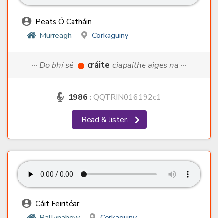
Peats Ó Catháin
Murreagh
Corkaguiny
··· Do bhí sé
cráite
ciapaithe aiges na ···
1986
:
QQTRIN016192c1
Read & listen
Cáit Feiritéar
Ballynahow
Corkaguiny