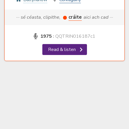
··· sé céasta, clipithe,
cráite
aici ach cad ···
1975
:
QQTRIN016187c1
Read & listen