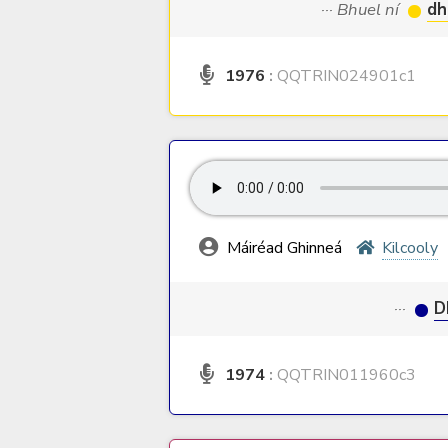
··· Bhuel ní
dh
1976
:
QQTRIN024901c1
Máiréad Ghinneá
Kilcooly
···
D
1974
:
QQTRIN011960c3