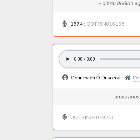
··· oibriú dhóibh 
1974
:
QQTRIN016168
Donnchadh Ó Drisceoil
Com
··· anois agu
QQTRIN040192c1