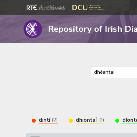
Repository of Irish Di
dintí
dhiontaí
díont
(2)
(2)