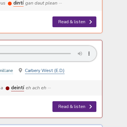
agus
dintí
gan daut plean ···
Read & listen
illane
Carbery West (E.D.)
s a
deintí
eh ach eh ···
Read & listen