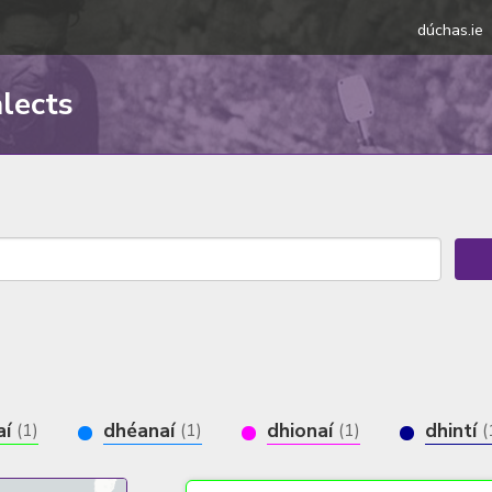
dúchas.ie
alects
aí
dhéanaí
dhionaí
dhintí
(1)
(1)
(1)
(