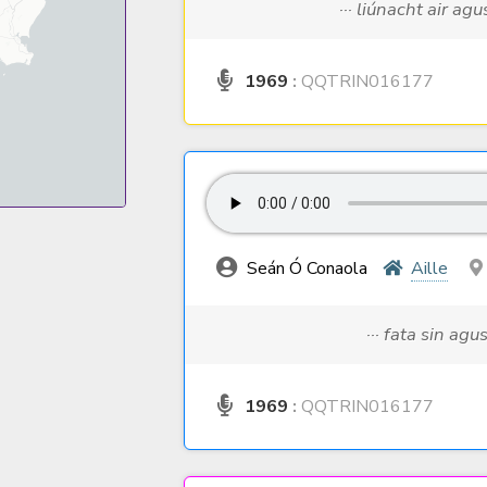
··· liúnacht air ag
1969
:
QQTRIN016177
Seán Ó Conaola
Aille
··· fata sin agu
1969
:
QQTRIN016177