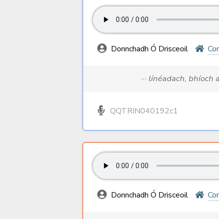
Donnchadh Ó Drisceoil
Com
··· línéadach, bhíoch 
QQTRIN040192c1
Donnchadh Ó Drisceoil
Com