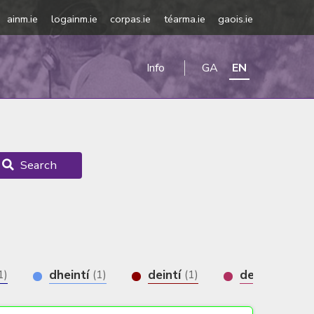
ainm.ie
logainm.ie
corpas.ie
téarma.ie
gaois.ie
Info
GA
EN
Search
dheintí
deintí
deantaí
1)
(1)
(1)
(1)