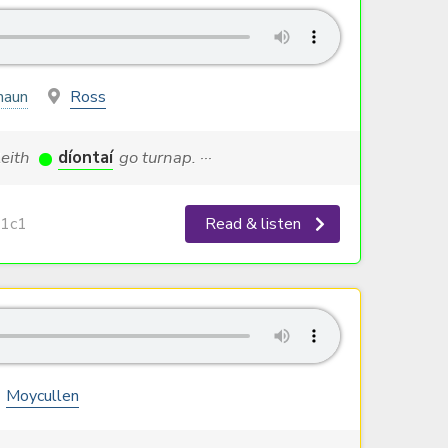
haun
Ross
leith
díontaí
go turnap. ···
1c1
Read & listen
Moycullen