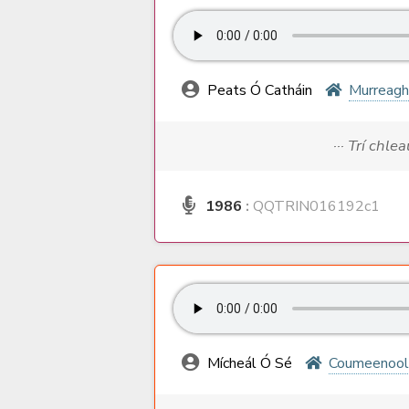
Peats Ó Catháin
Murreagh
··· Trí chle
1986
:
QQTRIN016192c1
Mícheál Ó Sé
Coumeenoo