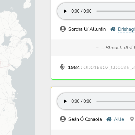
Sorcha Uí Alluráin
Drishag
··· ....Bheach dhá 
1984
:
OD016902_CD0085_3
Seán Ó Conaola
Aille