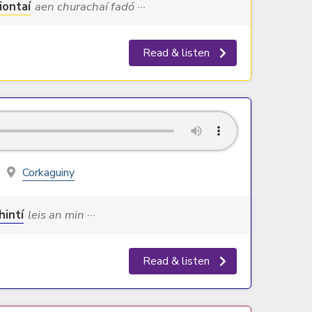
iontaí
aen churachaí fadó ···
Read & listen
Corkaguiny
hintí
leis an min ···
Read & listen