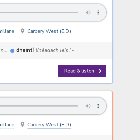
illane
Carbery West (E.D.)
an...
dheintí
línéadach leis i ···
Read & listen
illane
Carbery West (E.D.)