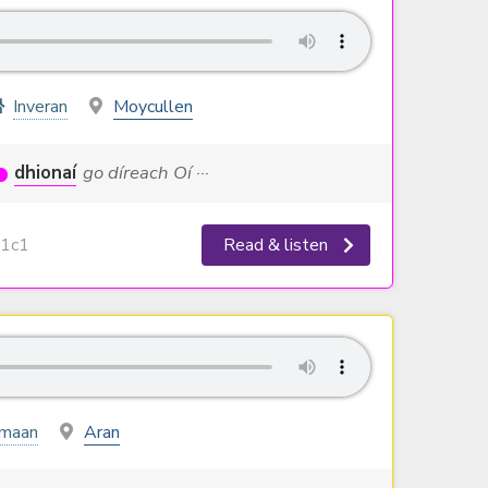
Inveran
Moycullen
dhionaí
go díreach Oí ···
1c1
Read & listen
hmaan
Aran