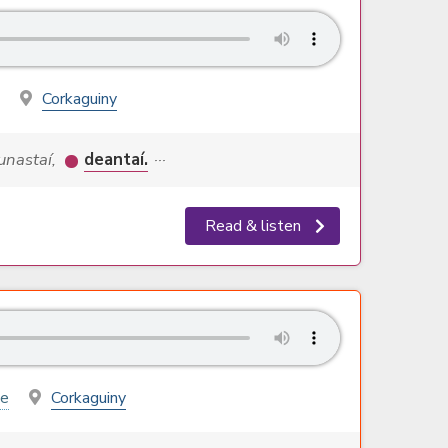
Corkaguiny
aunastaí,
deantaí.
···
Read & listen
le
Corkaguiny