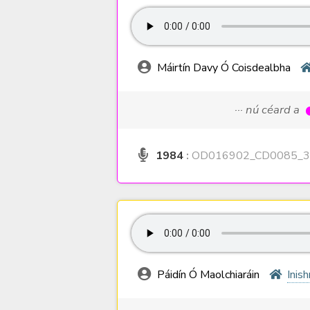
Máirtín Davy Ó Coisdealbha
··· nú céard a
1984
:
OD016902_CD0085_3
Páidín Ó Maolchiaráin
Inis