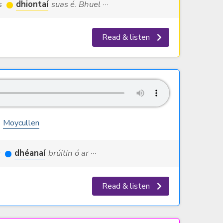
us
dhiontaí
suas é. Bhuel ···
Read & listen
Moycullen
s
dhéanaí
brúitín ó ar ···
Read & listen