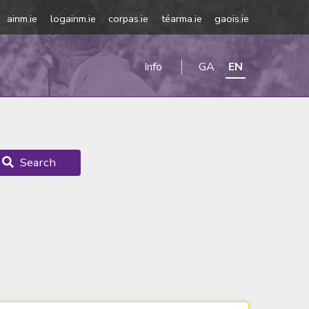
ainm.ie
logainm.ie
corpas.ie
téarma.ie
gaois.ie
Info
GA
EN
Search