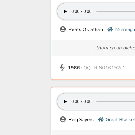
Peats Ó Catháin
Murreagh
··· thagach an oích
1986
:
QQTRIN016192c1
Peig Sayers
Great Blasket