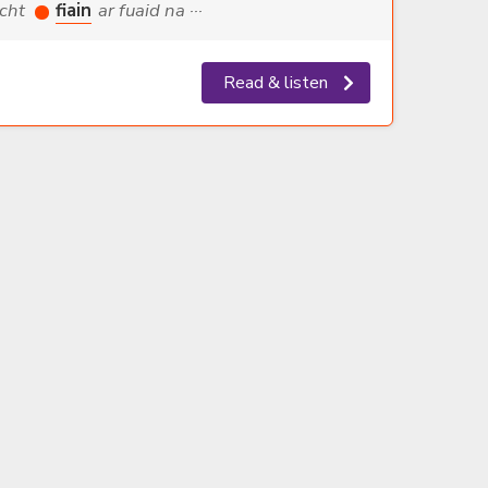
acht
fiain
ar fuaid na ···
Read & listen