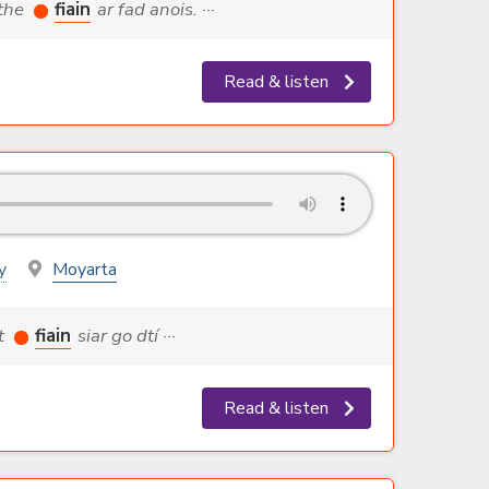
ithe
fiain
ar fad anois. ···
Read & listen
y
Moyarta
st
fiain
siar go dtí ···
Read & listen