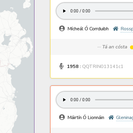
Mícheál Ó Corrduibh
Rossp
··· Tá an cósta
1958
:
QQTRIN013141c1
Máirtín Ó Lionnáin
Glenina