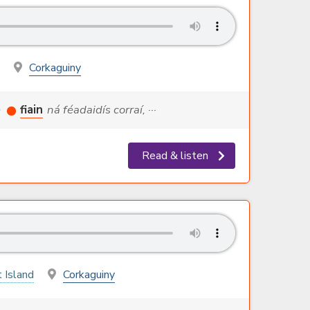
Corkaguiny
e
fiain
ná féadaidís corraí, ···
Read & listen
 Island
Corkaguiny