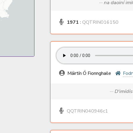
··· na daoiní im
1971
:
QQTRIN016150
Máirtín Ó Fionnghaile
Fodr
··· D'imídí
QQTRIN040946c1