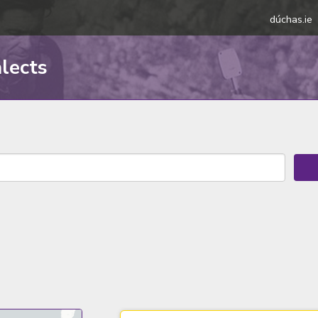
dúchas.ie
alects