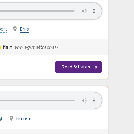
ort
Erris
fiáin
ann agus altrachaí ···
Read & listen
gh
Burren