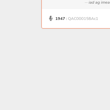
··· iad ag ime
1947
:
QAC000158Ac1