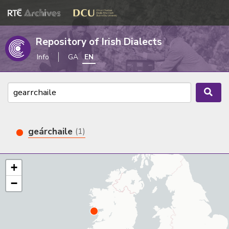
Repository of Irish Dialects
Info
GA
EN
geárchaile
(1)
+
−