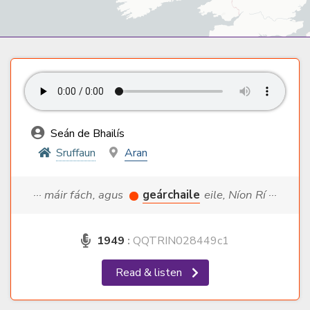
Seán de Bhailís
Sruffaun
Aran
··· máir fách, agus
geárchaile
eile, Níon Rí ···
1949
:
QQTRIN028449c1
Read & listen