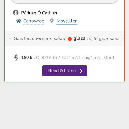
Pádraig Ó Catháin
Carrowroe
Moycullen
··· Gaeltacht Éireann sásta
glaca
lé, lé geansaíos ···
1976
:
OD018362_CD1573_nuig1573_05c1
Read & listen