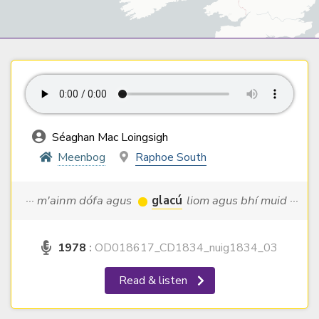
Séaghan Mac Loingsigh
Meenbog
Raphoe South
··· m'ainm dófa agus
glacú
liom agus bhí muid ···
1978
:
OD018617_CD1834_nuig1834_03
Read & listen