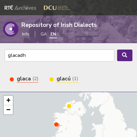
Repository of Irish Dialects
Info
GA
EN
glaca
glacú
(2)
(1)
+
−