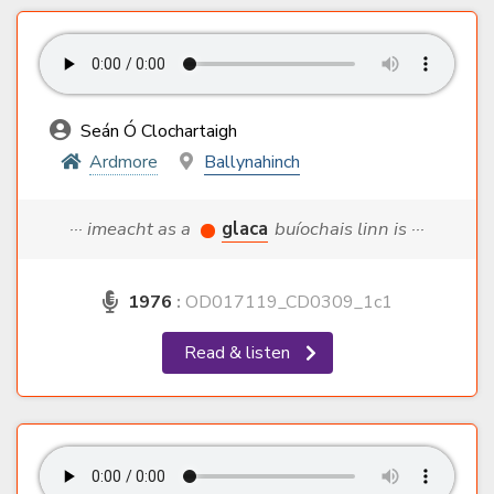
Seán Ó Clochartaigh
Ardmore
Ballynahinch
··· imeacht as a
glaca
buíochais linn is ···
1976
:
OD017119_CD0309_1c1
Read & listen