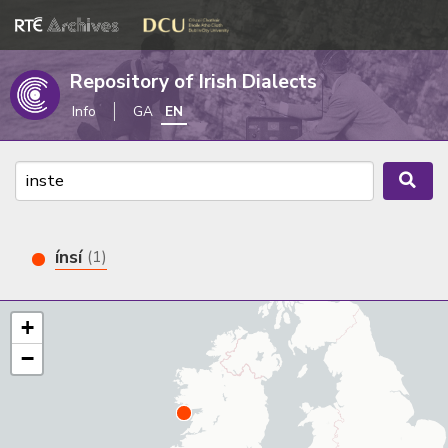
Repository of Irish Dialects
Info
GA
EN
ínsí
(1)
+
−