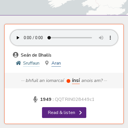
Seán de Bhailís
Sruffaun
Aran
··· bhfuil an iomarcaí
ínsí
anois am? ···
1949
:
QQTRIN028449c1
Read & listen