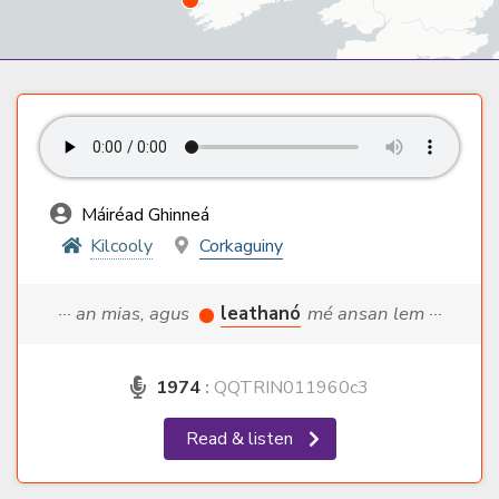
Máiréad Ghinneá
Kilcooly
Corkaguiny
··· an mias, agus
leathanó
mé ansan lem ···
1974
:
QQTRIN011960c3
Read & listen