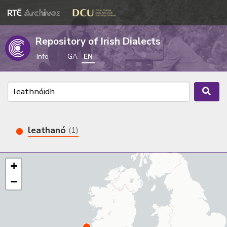
Repository of Irish Dialects
Info
GA
EN
leathanó
(1)
+
−