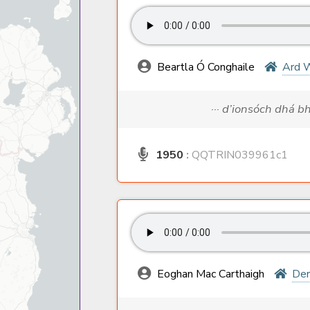
Beartla Ó Conghaile
Ard 
··· d’ionsóch dhá 
1950
:
QQTRIN039961c1
Eoghan Mac Carthaigh
Der