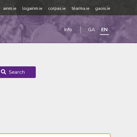
ainm.ie
logainm.ie
corpas.ie
téarma.ie
gaois.ie
Info
GA
EN
Search