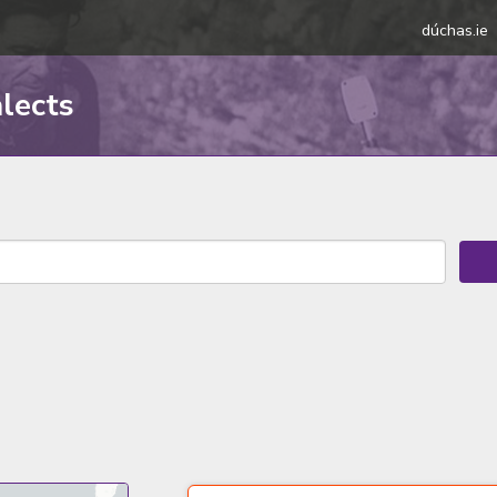
dúchas.ie
alects