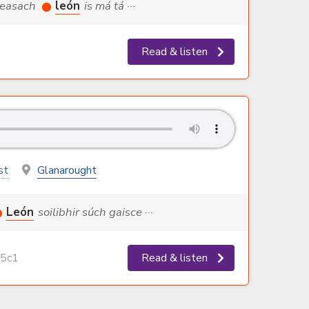
gheasach
león
is má tá ···
Read & listen
st
Glanarought
León
soilibhir súch gaisce ···
5c1
Read & listen