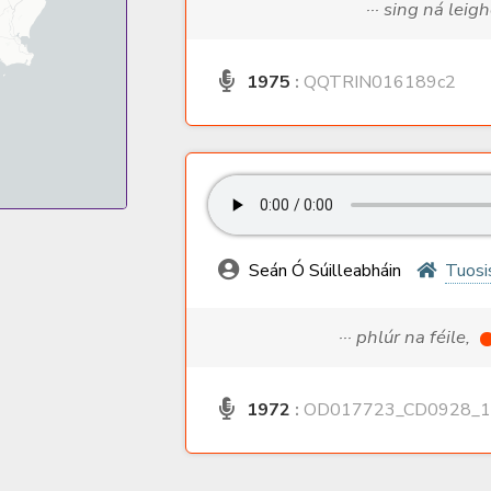
··· sing ná lei
1975
:
QQTRIN016189c2
Seán Ó Súilleabháin
Tuosi
··· phlúr na féile,
1972
:
OD017723_CD0928_1