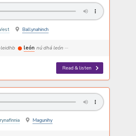
West
Ballynahinch
bhleidhb
león
nú dhá león ···
Read & listen
rynafinnia
Magunihy