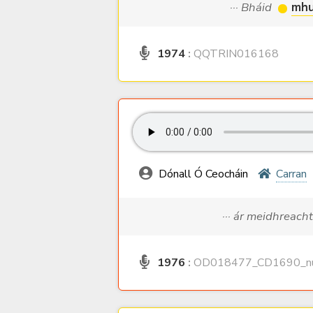
··· Bháid
mhu
1974
:
QQTRIN016168
Dónall Ó Ceocháin
Carran
··· ár meidhreach
1976
:
OD018477_CD1690_nu