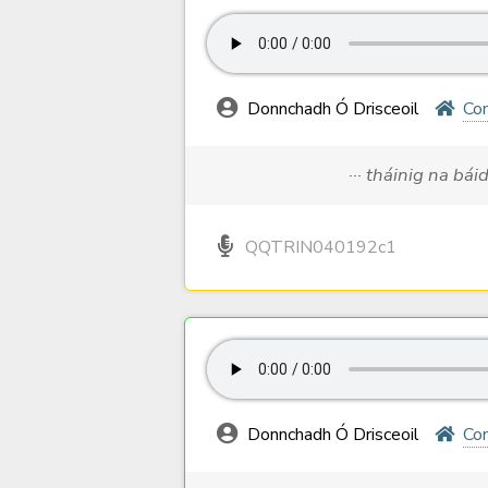
Donnchadh Ó Drisceoil
Com
··· tháinig na bái
QQTRIN040192c1
Donnchadh Ó Drisceoil
Com