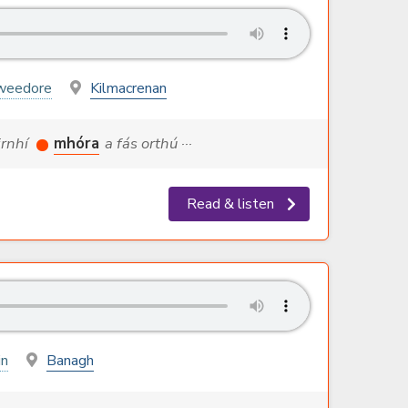
weedore
Kilmacrenan
irnhí
mhóra
a fás orthú ···
Read & listen
in
Banagh