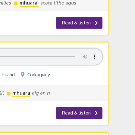
milies
mhuara,
scata tithe agus ···
Read & listen
 Island
Corkaguiny
úil
mhuara
aig an rí ···
Read & listen