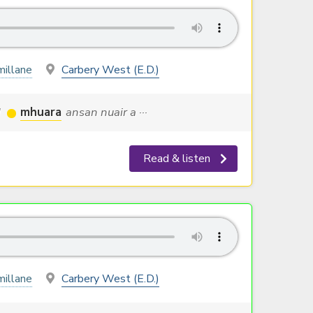
illane
Carbery West (E.D.)
d
mhuara
ansan nuair a ···
Read & listen
illane
Carbery West (E.D.)