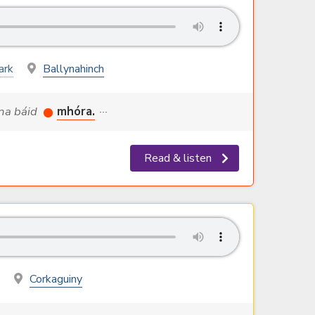
ark
Ballynahinch
nsna báid
mhóra.
···
Read & listen
Corkaguiny