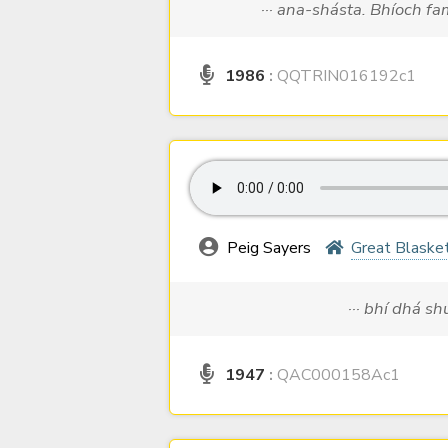
··· ana-shásta. Bhíoch fa
1986
:
QQTRIN016192c1
Peig Sayers
Great Blasket
··· bhí dhá sh
1947
:
QAC000158Ac1