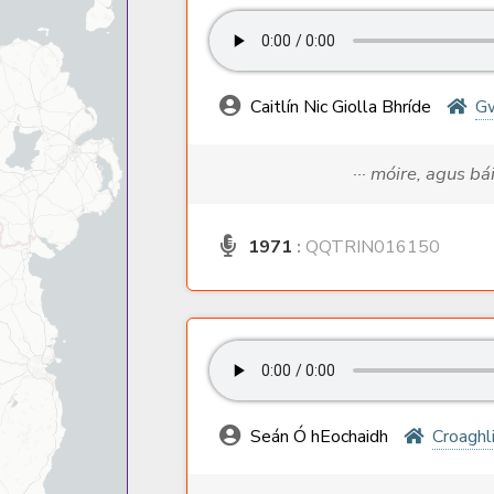
Caitlín Nic Giolla Bhríde
G
··· móire, agus bá
1971
:
QQTRIN016150
Seán Ó hEochaidh
Croaghl