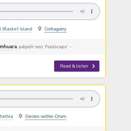
t Blasket Island
Corkaguiny
mhuara
páipéir seo ‘Foolscaps’ ···
Read & listen
hathla
Decies-within-Drum