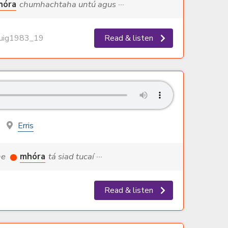
hóra
chumhachtaha untú agus ···
ig1983_19
Read & listen
Erris
the
mhóra
tá siad tucaí ···
Read & listen