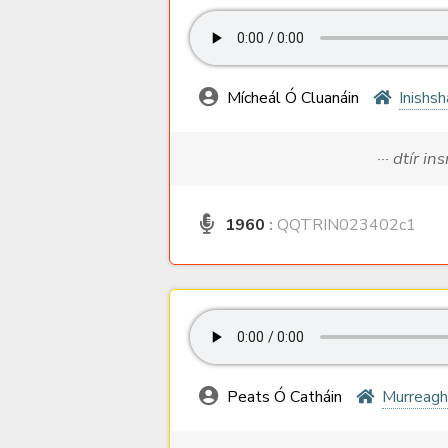
Mícheál Ó Cluanáin
Inishsh
··· dtír i
1960
:
QQTRIN023402c1
Peats Ó Catháin
Murreagh