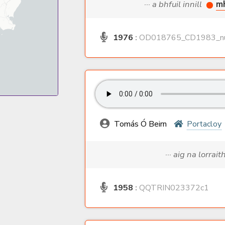
··· a bhfuil innill
m
1976
:
OD018765_CD1983_nu
Tomás Ó Beirn
Portacloy
··· aig na lorrai
1958
:
QQTRIN023372c1