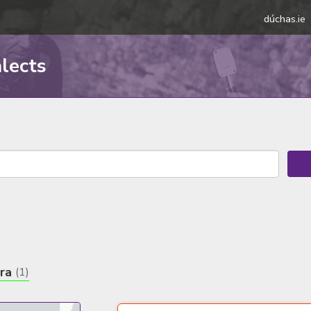
dúchas.ie
alects
ra
(1)