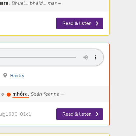
ara.
Bhuel... bháid... mar ···
Read & listen
Bantry
t a
mhóra,
Seán fear na ···
ig1690_01c1
Read & listen