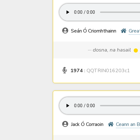
Seán Ó Criomhthainn
Grea
··· dosna, na hasail
1974
:
QQTRIN016203c1
Jack Ó Corraoin
Ceann an B