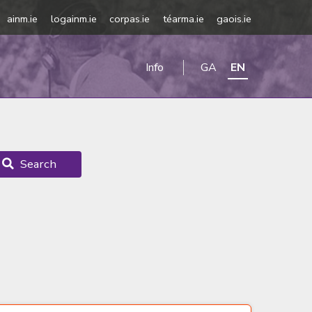
ainm.ie
logainm.ie
corpas.ie
téarma.ie
gaois.ie
Info
GA
EN
Search