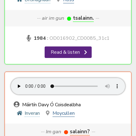
··· air im gun
tsalainn.
···
1984
:
OD016902_CD0085_31c1
Read & listen
Máirtín Davy Ó Coisdealbha
Inveran
Moycullen
··· Im gan
salainn?
···