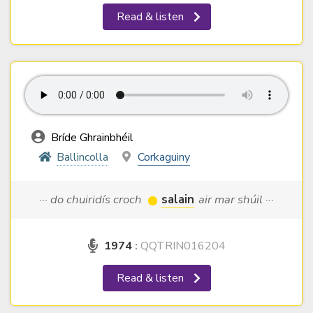
Read & listen
Bríde Ghrainbhéil
Ballincolla
Corkaguiny
··· do chuiridís croch
salain
air mar shúil ···
1974
:
QQTRIN016204
Read & listen