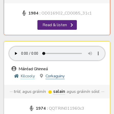
1984
:
OD016902_CD0085_31c1
Read & listen
Máiréad Ghinneá
Kilcooly
Corkaguiny
··· tríd, agus gráinín
salain
agus gráinín sóid. ···
1974
:
QQTRIN011960c3