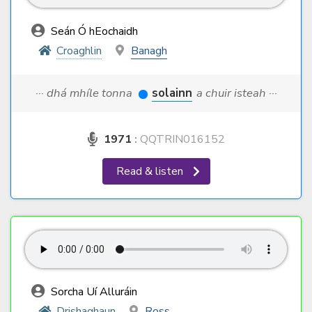
Seán Ó hEochaidh
Croaghlin
Banagh
··· dhá mhíle tonna
solainn
a chuir isteah ···
1971
:
QQTRIN016152
Read & listen
Sorcha Uí Alluráin
Drishaghaun
Ross