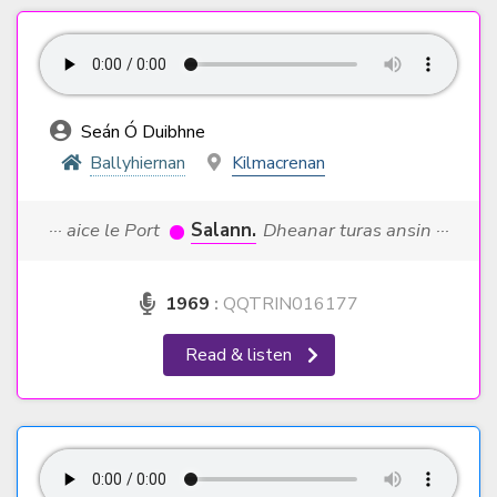
Seán Ó Duibhne
Ballyhiernan
Kilmacrenan
··· aice le Port
Salann.
Dheanar turas ansin ···
1969
:
QQTRIN016177
Read & listen