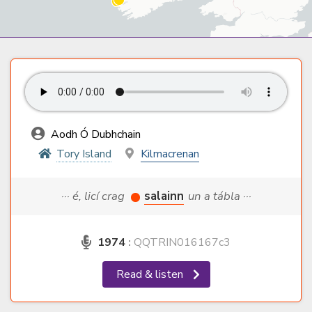
Aodh Ó Dubhchain
Tory Island
Kilmacrenan
··· é, licí crag
salainn
un a tábla ···
1974
:
QQTRIN016167c3
Read & listen