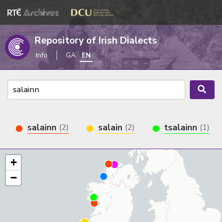
Repository of Irish Dialects
Info
GA
EN
salainn
salain
tsalainn
(2)
(2)
(1)
+
−