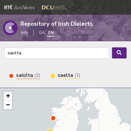
Repository of Irish Dialects
Info
GA
EN
saíolta
saelta
(2)
(1)
+
−