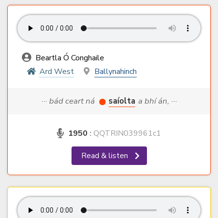
Beartla Ó Conghaile
Ard West
Ballynahinch
··· bád ceart ná
saíolta
a bhí án, ···
1950
:
QQTRIN039961c1
Read & listen