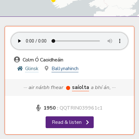
Colm Ó Caoidheáin
Glinsk
Ballynahinch
··· air nárbh fhear
saíolta
a bhí án, ···
1950
:
QQTRIN039961c1
Read & listen