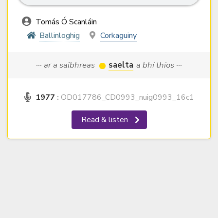
Tomás Ó Scanláin
Ballinloghig
Corkaguiny
··· ar a saibhreas
saelta
a bhí thíos ···
1977
:
OD017786_CD0993_nuig0993_16c1
Read & listen