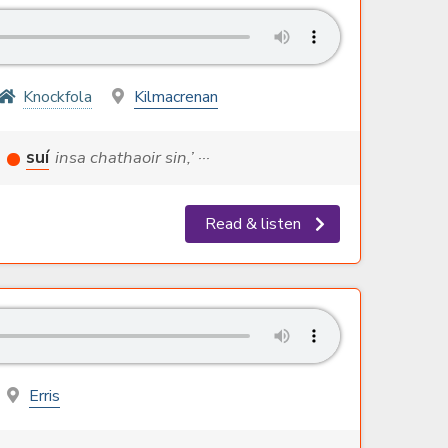
Knockfola
Kilmacrenan
a
suí
insa chathaoir sin,’ ···
Read & listen
Erris