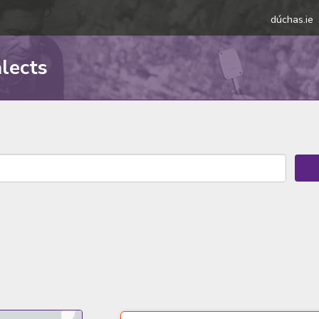
dúchas.ie
alects