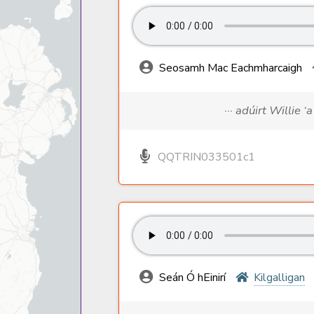
Seosamh Mac Eachmharcaigh
··· adúirt Willie ‘
QQTRIN033501c1
Seán Ó hEinirí
Kilgalligan