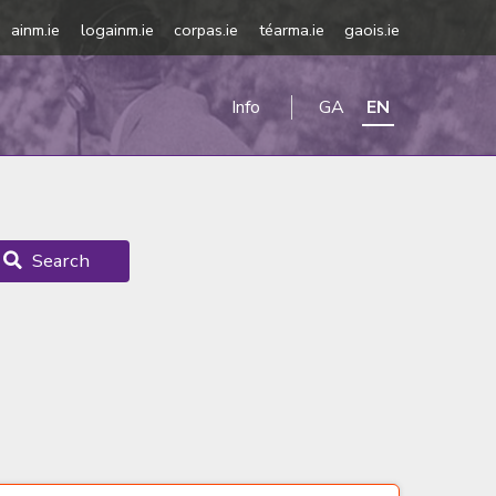
ainm.ie
logainm.ie
corpas.ie
téarma.ie
gaois.ie
Info
GA
EN
Search