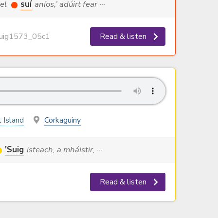
uel
suí
aníos,’ adúirt fear ···
ig1573_05c1
Read & listen
 Island
Corkaguiny
'Suig
isteach, a mháistir, ···
Read & listen