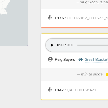
··· na gCloch. ‘Bh
1976
:
OD018362_CD1573_nu
Peig Sayers
Great Blasket
··· mín le síoda.
1947
:
QAC000158Ac1