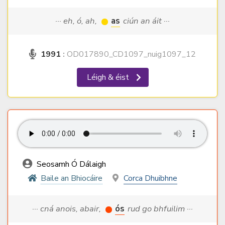
··· eh, ó, ah,
as
ciún an áit ···
1991
:
OD017890_CD1097_nuig1097_12
Léigh & éist
Seosamh Ó Dálaigh
Baile an Bhiocáire
Corca Dhuibhne
··· cná anois, abair,
ós
rud go bhfuilim ···