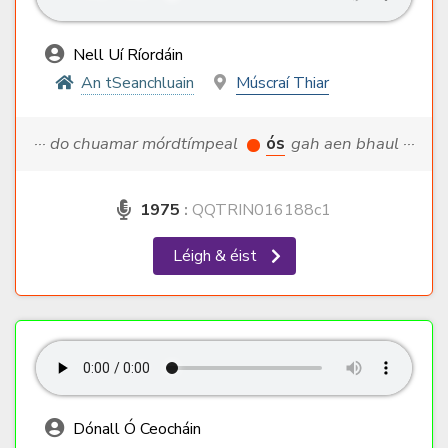
Nell Uí Ríordáin
An tSeanchluain
Múscraí Thiar
··· do chuamar mórdtímpeal
ós
gah aen bhaul ···
1975
:
QQTRIN016188c1
Léigh & éist
Dónall Ó Ceocháin