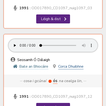
1991
:
OD017890_CD1097_nuig1097_03
Léigh & éist
Seosamh Ó Dálaigh
Baile an Bhiocáire
Corca Dhuibhne
··· cosa i gcúnaí
ós
na cealga lin, ···
1991
:
OD017890_CD1097_nuig1097_12