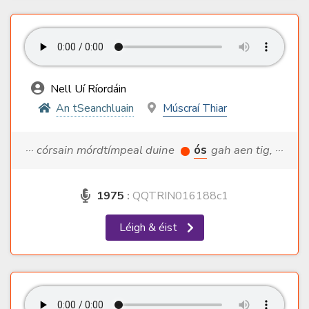
Nell Uí Ríordáin
An tSeanchluain
Múscraí Thiar
··· córsain mórdtímpeal duine
ós
gah aen tig, ···
1975
:
QQTRIN016188c1
Léigh & éist