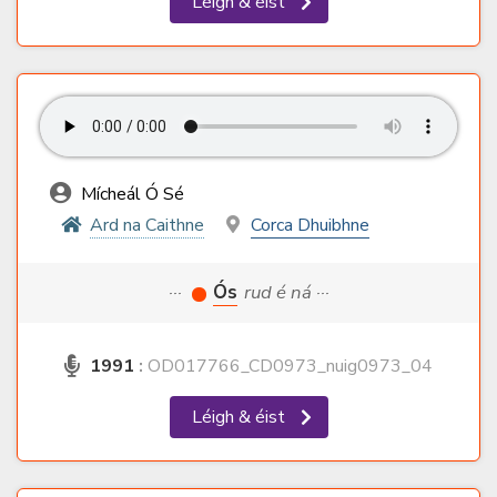
Léigh & éist
Mícheál Ó Sé
Ard na Caithne
Corca Dhuibhne
···
Ós
rud é ná ···
1991
:
OD017766_CD0973_nuig0973_04
Léigh & éist