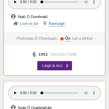
Niall Ó Domhnaill
Loch an Iúir
Baollaigh
··· Proinsias Ó Chonluain.
Ós
rud a bhfuil ···
1952
:
QAC001759B
Léigh & éist
Seán Ó Cearbhalláin