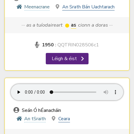
Meenacrane
An Srath Bán Uachtarach
··· as a tuíodaireart
as
cionn a doras ···
1950
:
QQTRIN028506c1
Léigh & éist
Seán Ó hÉanacháin
An tSraith
Ceara