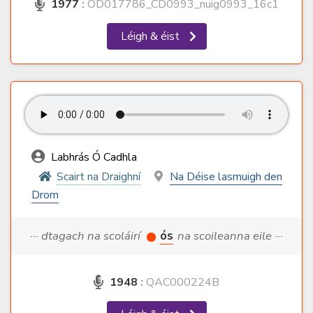
1977
:
OD017786_CD0993_nuig0993_16c1
Léigh & éist
Labhrás Ó Cadhla
Scairt na Draighní
Na Déise lasmuigh den
Drom
··· dtagach na scoláirí
ós
na scoileanna eile ···
1948
:
QAC000224B