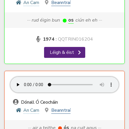
An Carn
Beanntraí
··· rud éigin bun
os
ciún eh eh ···
1974
:
QQTRIN016204
Léigh & éist
Dónall Ó Ceocháin
An Carn
Beanntraí
··· air a teithe
ós
na cuit agus ···