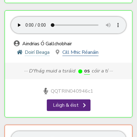
Aindrias Ó Gallchobhair
Doirí Beaga
Cill Mhic Réanáin
··· D'fhág muid a tsráid
os
cóir a tí ···
QQTRIN040946c1
Léigh & éist