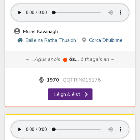
Muiris Kavanagh
Baile na Rátha Thuaidh
Corca Dhuibhne
··· ...Agus anois
ós...
ó thagais an ···
1970
:
QQTRIN016178
Léigh & éist