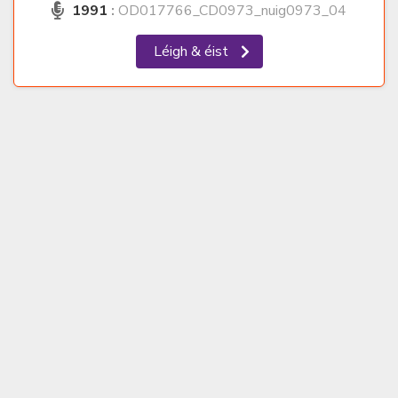
1991
:
OD017766_CD0973_nuig0973_04
Léigh & éist