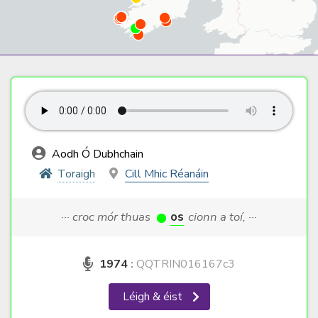
Aodh Ó Dubhchain
Toraigh
Cill Mhic Réanáin
··· croc mór thuas
os
cionn a toí, ···
1974
:
QQTRIN016167c3
Léigh & éist