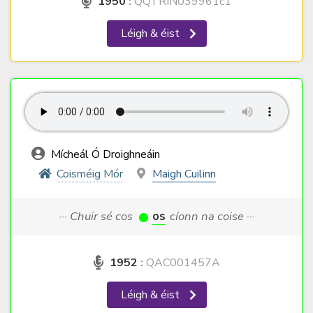
1950
:
QQTRIN039961c1
Léigh & éist
Mícheál Ó Droighneáin
Coisméig Mór
Maigh Cuilinn
··· Chuir sé cos
os
cíonn na coise ···
1952
:
QAC001457A
Léigh & éist