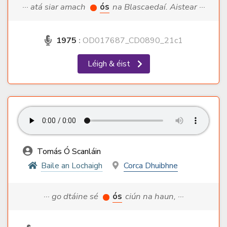
··· atá siar amach
ós
na Blascaedaí. Aistear ···
1975
:
OD017687_CD0890_21c1
Léigh & éist
Tomás Ó Scanláin
Baile an Lochaigh
Corca Dhuibhne
··· go dtáine sé
ós
ciún na haun, ···