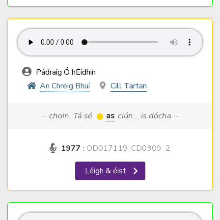
Pádraig Ó hEidhin
An Chreig Bhuí
Cill Tartan
··· choin. Tá sé
as
ciún... is dócha ···
1977
:
OD017119_CD0309_2
Léigh & éist