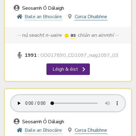
Seosamh Ó Dálaigh
Baile an Bhiocáire
Corca Dhuibhne
··· nú seacht n-uaire
as
chiún an ainmhí ···
1991
:
OD017890_CD1097_nuig1097_03
Léigh & éist
Seosamh Ó Dálaigh
Baile an Bhiocáire
Corca Dhuibhne