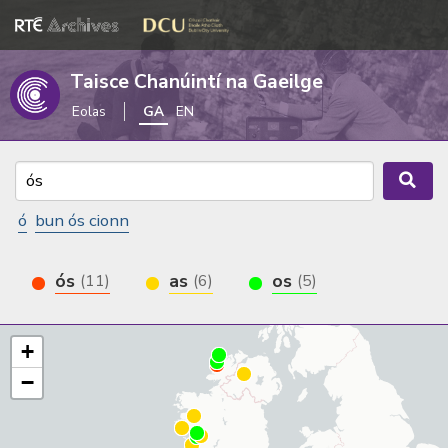
Taisce Chanúintí na Gaeilge
Eolas
GA
EN
ó
bun ós cionn
ós
as
os
(11)
(6)
(5)
+
−