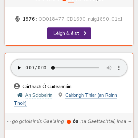
1976
:
OD018477_CD1690_nuig1690_01c1
Léigh & éist
Cárthach Ó Cuileannáin
An Sciobairín
Cairbrigh Thiar (an Roinn
Thoir)
··· go gcloisimís Gaelaing
ós
na Gaeltachtaí, insa ···