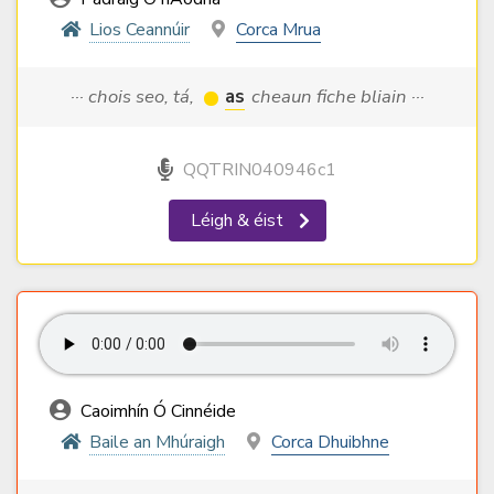
Lios Ceannúir
Corca Mrua
··· chois seo, tá,
as
cheaun fiche bliain ···
QQTRIN040946c1
Léigh & éist
Caoimhín Ó Cinnéide
Baile an Mhúraigh
Corca Dhuibhne