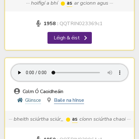
··· hoifigí a bhí
as
ar gcionn agus ···
1958
:
QQTRIN023369c1
Léigh & éist
Colm Ó Caoidheáin
Glinsce
Baile na hInse
··· bheith sciúrtha sciúr_
as
cíonn sciúrtha chaoi ···