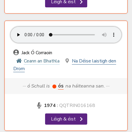
Léigh & éist
Jack Ó Corraoin
Ceann an Bhathla
Na Déise laistigh den
Drom
··· ó Schull is
ós
na háiteanna san. ···
1974
:
QQTRIN016168
Léigh & éist