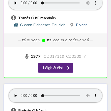
Tomás Ó hEireamháin
Gleann Eidhneach Thuaidh
Boirinn
··· tá is dóch
os
ceaun b'fhéidir dhá ···
1977
:
OD017119_CD0309_7
Léigh & éist
Pádraig Ó hAodha