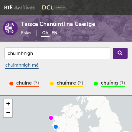
Taisce Chanúintí na Gaeilge
Eolas
GA
EN
chuimhnigh mé
chuíne
chuímre
chuínig
(3)
(3)
(1)
+
−