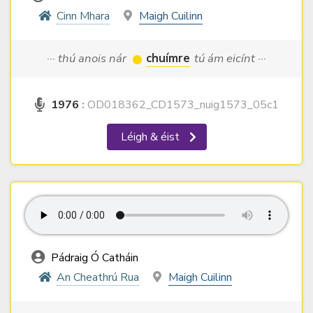
Cinn Mhara
Maigh Cuilinn
··· thú anois nár
chuímre
tú ám eicínt ···
1976
:
OD018362_CD1573_nuig1573_05c1
Léigh & éist
Pádraig Ó Catháin
An Cheathrú Rua
Maigh Cuilinn