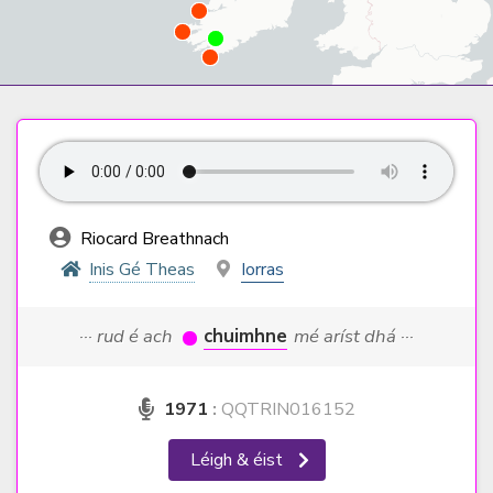
Riocard Breathnach
Inis Gé Theas
Iorras
··· rud é ach
chuimhne
mé aríst dhá ···
1971
:
QQTRIN016152
Léigh & éist