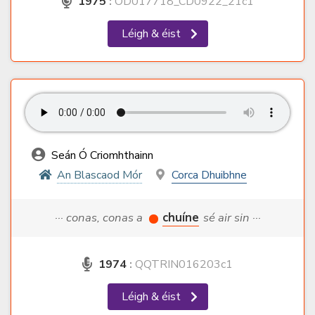
1975
:
OD017718_CD0922_21c1
Léigh & éist
Seán Ó Criomhthainn
An Blascaod Mór
Corca Dhuibhne
··· conas, conas a
chuíne
sé air sin ···
1974
:
QQTRIN016203c1
Léigh & éist