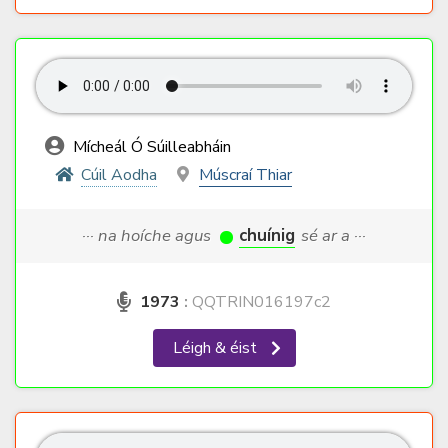
Mícheál Ó Súilleabháin
Cúil Aodha
Múscraí Thiar
··· na hoíche agus
chuínig
sé ar a ···
1973
:
QQTRIN016197c2
Léigh & éist