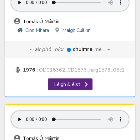
Tomás Ó Máirtín
Cinn Mhara
Maigh Cuilinn
··· air phó_ níor
chuimre
mé... ···
1976
:
OD018362_CD1573_nuig1573_05c1
Léigh & éist
Tomás Ó Máirtín