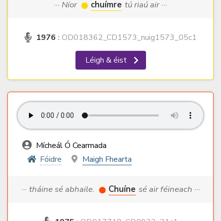
··· Níor
chuímre
tú riaú air ···
1976
:
OD018362_CD1573_nuig1573_05c1
Léigh & éist
Mícheál Ó Cearmada
Fóidre
Maigh Fhearta
··· tháine sé abhaile.
Chuíne
sé air féineach ···