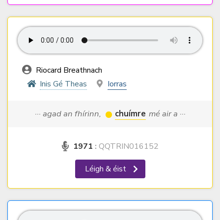
Riocard Breathnach
Inis Gé Theas
Iorras
··· agad an fhírinn,
chuímre
mé air a ···
1971
:
QQTRIN016152
Léigh & éist