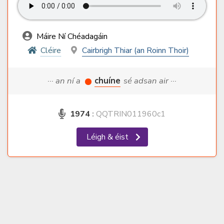
Máire Ní Chéadagáin
Cléire
Cairbrigh Thiar (an Roinn Thoir)
··· an ní a
chuíne
sé adsan air ···
1974
:
QQTRIN011960c1
Léigh & éist