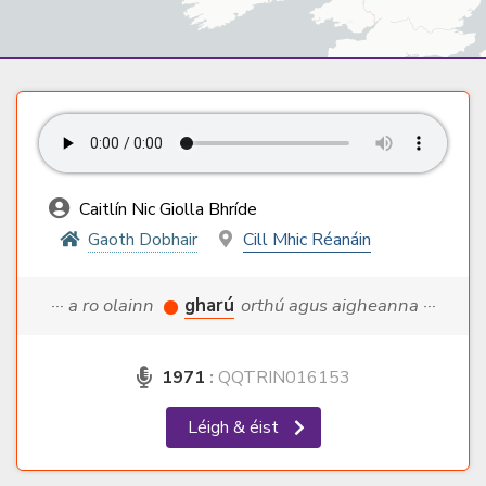
Caitlín Nic Giolla Bhríde
Gaoth Dobhair
Cill Mhic Réanáin
··· a ro olainn
gharú
orthú agus aigheanna ···
1971
:
QQTRIN016153
Léigh & éist