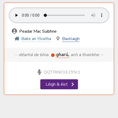
Peadar Mac Suibhne
Baile an tSratha
Baollaigh
··· déarhá de bhia
gharú,
ach a thairbhe ···
QQTRIN016195c1
Léigh & éist