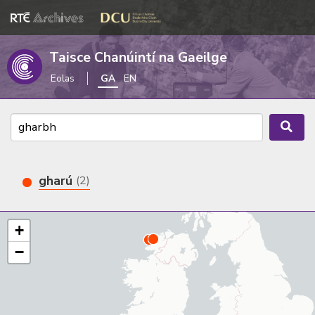
Taisce Chanúintí na Gaeilge
Eolas
GA
EN
gharú
(2)
+
−