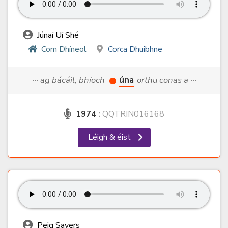
Júnaí Uí Shé
Com Dhíneol
Corca Dhuibhne
··· ag bácáil, bhíoch
úna
orthu conas a ···
1974
:
QQTRIN016168
Léigh & éist
Peig Sayers