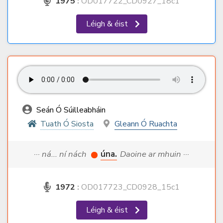
1975
:
OD017722_CD0927_18c1
Léigh & éist
Seán Ó Súilleabháin
Tuath Ó Siosta
Gleann Ó Ruachta
··· ná... ní nách
úna.
Daoine ar mhuin ···
1972
:
OD017723_CD0928_15c1
Léigh & éist