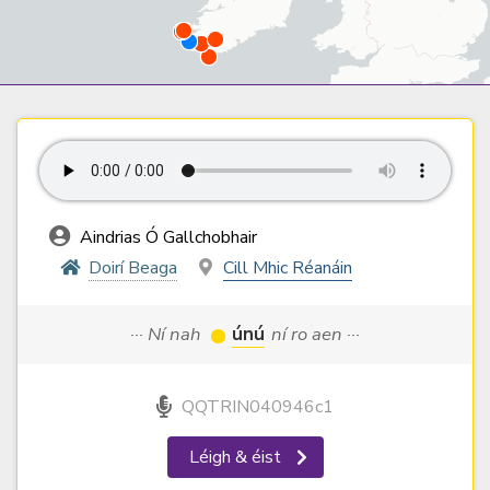
Aindrias Ó Gallchobhair
Doirí Beaga
Cill Mhic Réanáin
··· Ní nah
únú
ní ro aen ···
QQTRIN040946c1
Léigh & éist