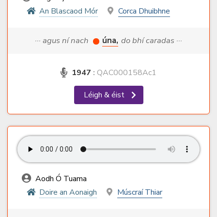
An Blascaod Mór
Corca Dhuibhne
··· agus ní nach
úna,
do bhí caradas ···
1947
:
QAC000158Ac1
Léigh & éist
Aodh Ó Tuama
Doire an Aonaigh
Múscraí Thiar