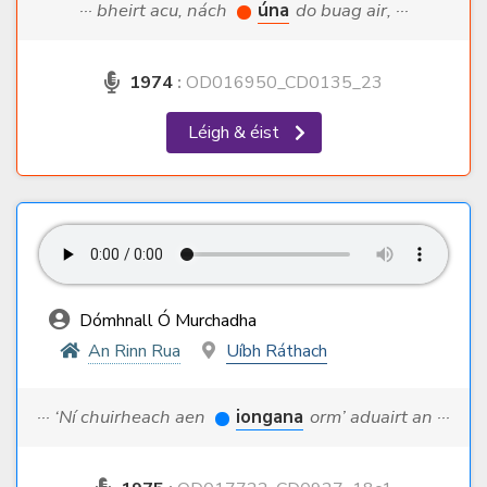
··· bheirt acu, nách
úna
do buag air, ···
1974
:
OD016950_CD0135_23
Léigh & éist
Dómhnall Ó Murchadha
An Rinn Rua
Uíbh Ráthach
··· ‘Ní chuirheach aen
iongana
orm’ aduairt an ···