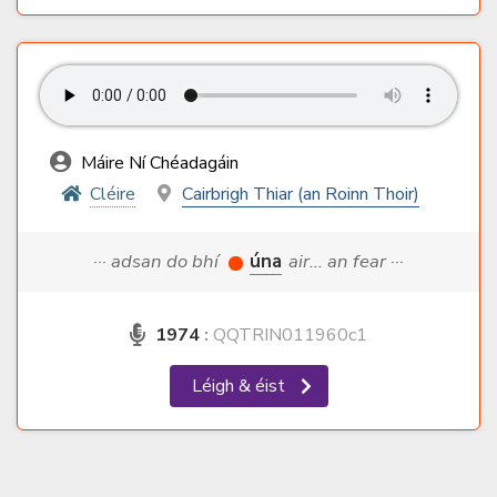
Máire Ní Chéadagáin
Cléire
Cairbrigh Thiar (an Roinn Thoir)
··· adsan do bhí
úna
air... an fear ···
1974
:
QQTRIN011960c1
Léigh & éist