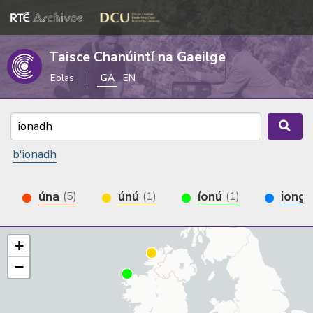
Taisce Chanúintí na Gaeilge
Eolas
GA
EN
b'ionadh
úna
únú
íonú
iong
(5)
(1)
(1)
+
−