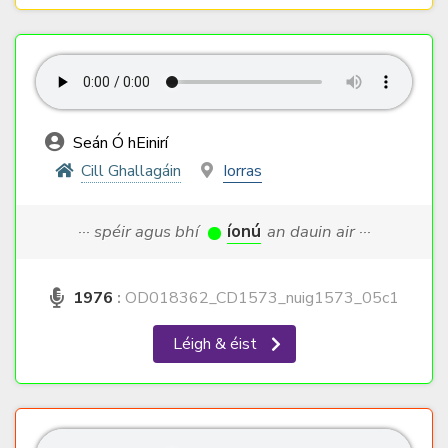
Seán Ó hEinirí
Cill Ghallagáin
Iorras
··· spéir agus bhí
íonú
an dauin air ···
1976
:
OD018362_CD1573_nuig1573_05c1
Léigh & éist