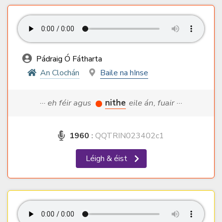
Pádraig Ó Fátharta
An Clochán
Baile na hInse
··· eh féir agus
nithe
eile án, fuair ···
1960
:
QQTRIN023402c1
Léigh & éist