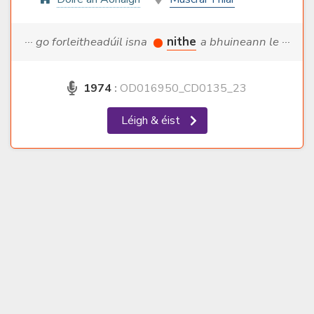
··· go forleitheadúil isna
nithe
a bhuineann le ···
1974
:
OD016950_CD0135_23
Léigh & éist