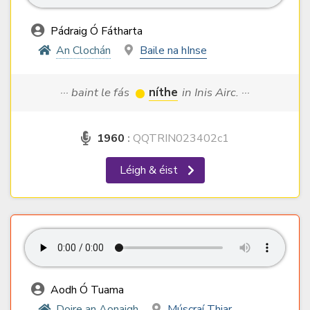
Pádraig Ó Fátharta
An Clochán
Baile na hInse
··· baint le fás
níthe
in Inis Airc. ···
1960
:
QQTRIN023402c1
Léigh & éist
Aodh Ó Tuama
Doire an Aonaigh
Múscraí Thiar