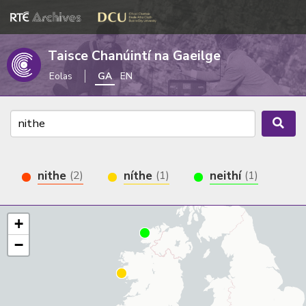
Taisce Chanúintí na Gaeilge
Eolas
GA
EN
nithe
níthe
neithí
(2)
(1)
(1)
+
−