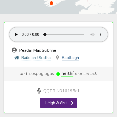
Peadar Mac Suibhne
Baile an tSratha
Baollaigh
··· an t-easpag agus
neithí
mar sin ach ···
QQTRIN016195c1
Léigh & éist