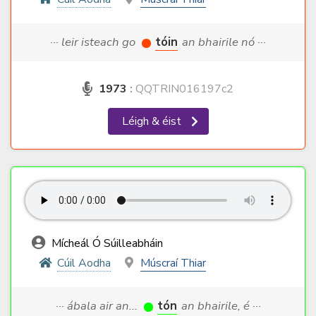
··· leir isteach go
tóin
an bhairile nó ···
1973
:
QQTRIN016197c2
Léigh & éist
Mícheál Ó Súilleabháin
Cúil Aodha
Múscraí Thiar
··· ábala air an...
tón
an bhairile, é ···