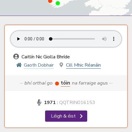
Caitlín Nic Giolla Bhríde
Gaoth Dobhair
Cill Mhic Réanáin
··· bhí orthaí go
tóin
na farraige agus ···
1971
:
QQTRIN016153
Léigh & éist