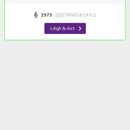
1973
:
QQTRIN016197c2
Léigh & éist