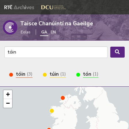
Taisce Chanúintí na Gaeilge
Eolas
GA
EN
tóin
túin
tón
(3)
(1)
(1)
+
−