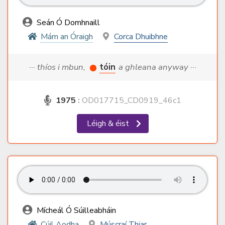
Seán Ó Domhnaill
Mám an Óraigh
Corca Dhuibhne
··· thíos i mbun,
tóin
a ghleana anyway ···
1975
:
OD017715_CD0919_46c1
Léigh & éist
Mícheál Ó Súilleabháin
Cúil Aodha
Múscraí Thiar