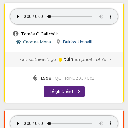
Tomás Ó Gallchóir
Cnoc na Móna
Buiríos Umhaill
··· an soitheach go
túin
an phoill, bhí’s ···
1958
:
QQTRIN023370c1
Léigh & éist