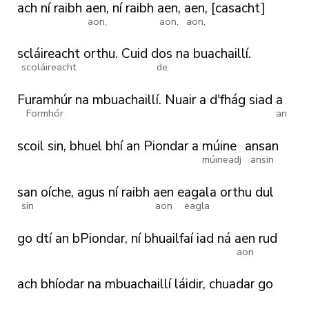
ach
ní
raibh
aen,
ní
raibh
aen,
aen,
[casacht]
aon,
aon,
aon,
scláireacht
orthu.
Cuid
dos
na
buachaillí.
scoláireacht
de
Furamhúr
na
mbuachaillí.
Nuair
a
d'fhág
siad
a
Formhór
an
scoil
sin,
bhuel
bhí
an
Piondar
a
múine
ansan
múineadj
ansin
san
oíche,
agus
ní
raibh
aen
eagala
orthu
dul
sin
aon
eagla
go
dtí
an
bPiondar,
ní
bhuailfaí
iad
ná
aen
rud
aon
ach
bhíodar
na
mbuachaillí
láidir,
chuadar
go