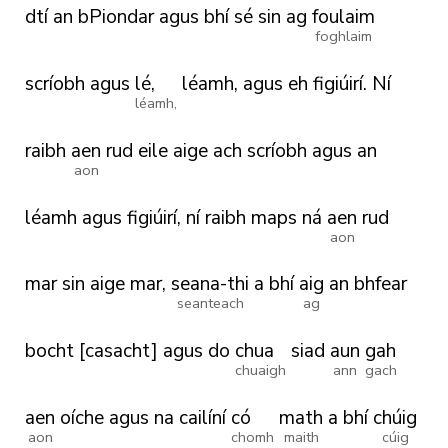
dtí
an
bPiondar
agus
bhí
sé
sin
ag
foulaim
foghlaim
scríobh
agus
lé,
léamh,
agus
eh
figiúirí.
Ní
léamh,
raibh
aen
rud
eile
aige
ach
scríobh
agus
an
aon
léamh
agus
figiúirí,
ní
raibh
maps
ná
aen
rud
aon
mar
sin
aige
mar,
seana-thi
a
bhí
aig
an
bhfear
seanteach
ag
bocht
[casacht]
agus
do
chua
siad
aun
gah
chuaigh
ann
gach
aen
oíche
agus
na
cailíní
có
math
a
bhí
chúig
aon
chomh
maith
cúig