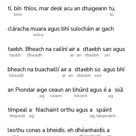
tí,
bín
thíos,
mar
desk
acu
an
dtuigeann
tu,
binn
tú,
cláracha
muara
agus
bhí
suíocháin
ar
gach
móra
taebh.
Bheach
na
cailíní
air
a
dtaebh
san
agus
taobh.
Bheadh
ar
an
dtaobh
sin
bheach
na
buachaillí
air
a
dtaebh
so
agus
bhí
bheadh
ar
an
dtaobh
seo
an
Piondar
aige
ceaun
an
bhúird
agus
é
a
siúl
ag
ceann
bhoird
ag
tímpeal
a
féachaint
orthu
agus
a
spáint
timpeall
ag
ag
taispeáint
leothu
conas
a
bheidís,
eh
dhéanhaidís
a