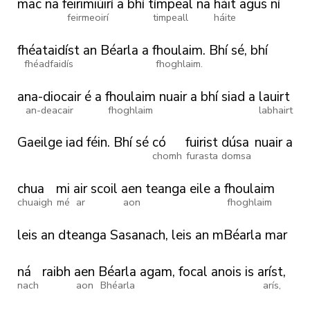
mac
na
feirimiúirí
a
bhí
tímpeal
na
háit
agus
ní
feirmeoirí
timpeall
háite
fhéataidíst
an
Béarla
a
fhoulaim.
Bhí
sé,
bhí
fhéadfaidís
fhoghlaim.
ana-diocair
é
a
fhoulaim
nuair
a
bhí
siad
a
lauirt
an-deacair
fhoghlaim
labhairt
Gaeilge
iad
féin.
Bhí
sé
có
fuirist
dúsa
nuair
a
chomh
furasta
domsa
chua
mi
air
scoil
aen
teanga
eile
a
fhoulaim
chuaigh
mé
ar
aon
fhoghlaim
leis
an
dteanga
Sasanach,
leis
an
mBéarla
mar
ná
raibh
aen
Béarla
agam,
focal
anois
is
aríst,
nach
aon
Bhéarla
arís,