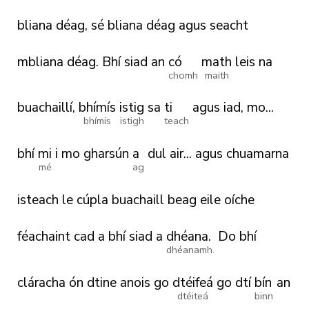
bliana
déag,
sé
bliana
déag
agus
seacht
mbliana
déag.
Bhí
siad
an
có
math
leis
na
chomh
maith
buachaillí,
bhímís
istig
sa
ti
agus
iad,
mo...
bhímis
istigh
teach
bhí
mi
i
mo
gharsún
a
dul
air...
agus
chuamarna
mé
ag
isteach
le
cúpla
buachaill
beag
eile
oíche
féachaint
cad
a
bhí
siad
a
dhéana.
Do
bhí
dhéanamh.
cláracha
ón
dtine
anois
go
dtéifeá
go
dtí
bín
an
dtéiteá
binn