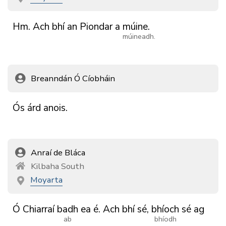
Hm.
Ach
bhí
an
Piondar
a
múine.
múineadh.
Breanndán Ó Cíobháin
Ós
árd
anois.
Anraí de Bláca
Kilbaha South
Moyarta
Ó
Chiarraí
badh
ea
é.
Ach
bhí
sé,
bhíoch
sé
ag
ab
bhíodh