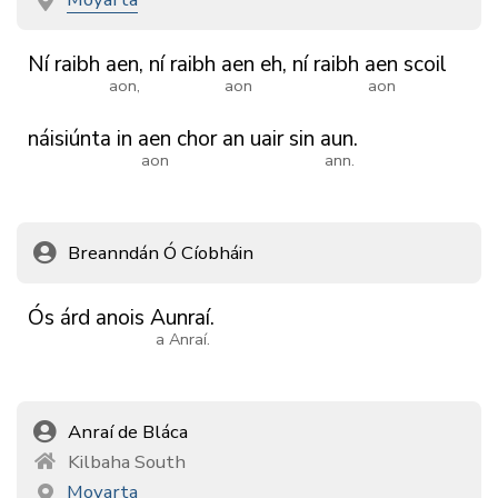
Ní
raibh
aen,
ní
raibh
aen
eh,
ní
raibh
aen
scoil
aon,
aon
aon
náisiúnta
in
aen
chor
an
uair
sin
aun.
aon
ann.
Breanndán Ó Cíobháin
Ós
árd
anois
Aunraí.
a Anraí.
Anraí de Bláca
Kilbaha South
Moyarta