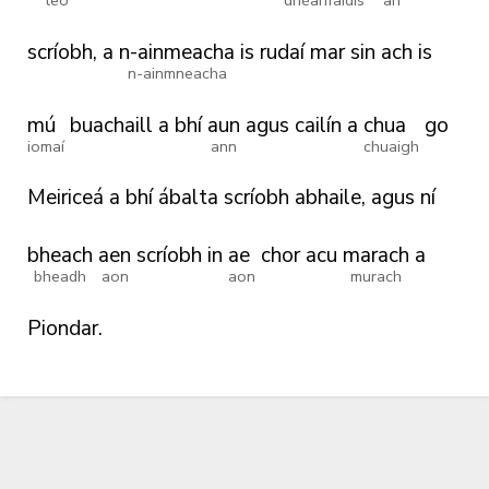
leo
dhéanfaidís
an
scríobh,
a
n-ainmeacha
is
rudaí
mar
sin
ach
is
n-ainmneacha
mú
buachaill
a
bhí
aun
agus
cailín
a
chua
go
iomaí
ann
chuaigh
Meiriceá
a
bhí
ábalta
scríobh
abhaile,
agus
ní
bheach
aen
scríobh
in
ae
chor
acu
marach
a
bheadh
aon
aon
murach
Piondar.