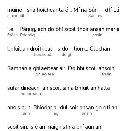
múine
sna
hoícheanta
ó...
Mí
na
Sún
dtí
Lá
múineadh
Samhna
’le
Páraig,
ach
do
bhí
scoil
thoir
ansan
mar
a
fhéile
Pádraig,
ansin
bhfuil
an
droithead.
Is
dó
liom...
Clochán
droichead.
dóigh
Samhán
a
ghlaeitear
air.
Do
bhí
scoil
ansoin
ghlaoitear
ansin
sular
dineach
an
scoil
sin
a
bhfuil
an
halla
ndearnadh
anois
aun.
Bhíodar
a
dul
soir
ansan
go
dtí
an
ann.
ag
ansin
scoil
sin, is é an
maighistir
a
bhí
aun
an