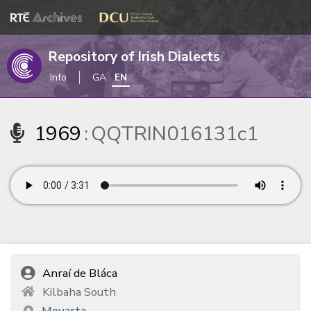
Repository of Irish Dialects
Info
GA
EN
1969
:
QQTRIN016131c1
Anraí de Bláca
Kilbaha South
Moyarta