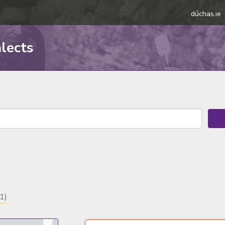
dúchas.ie
alects
(1)