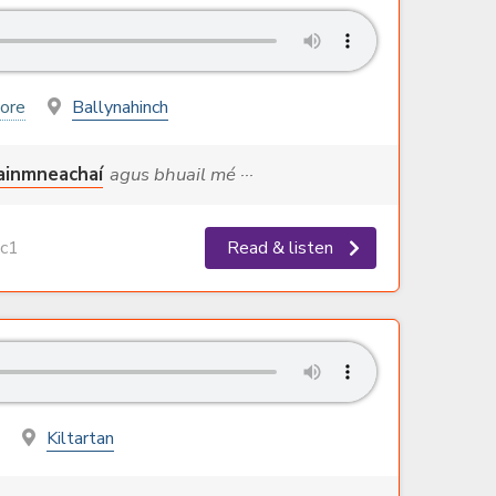
ore
Ballynahinch
ainmneachaí
agus bhuail mé ···
c1
Read & listen
Kiltartan