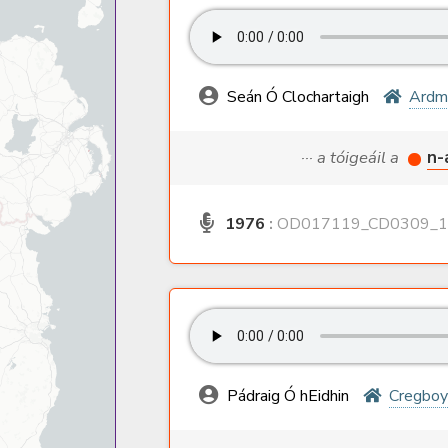
Seán Ó Clochartaigh
Ardm
··· a tóigeáil a
n-
1976
:
OD017119_CD0309_1
Pádraig Ó hEidhin
Cregboy