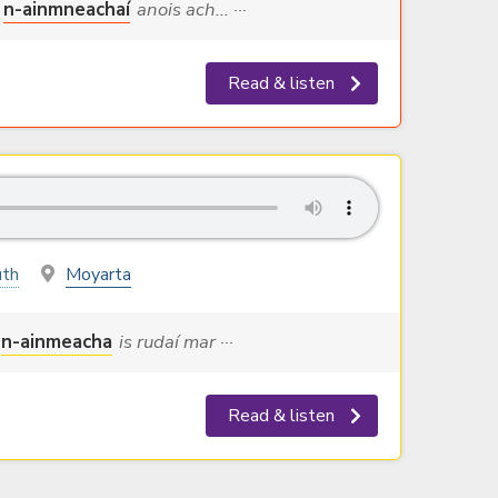
n-ainmneachaí
anois ach... ···
Read & listen
uth
Moyarta
n-ainmeacha
is rudaí mar ···
Read & listen