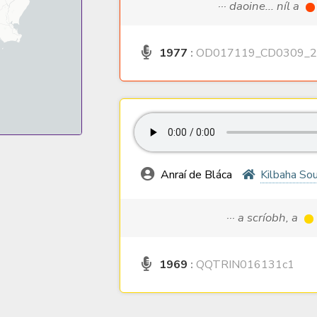
··· daoine... níl a
1977
:
OD017119_CD0309_2
Anraí de Bláca
Kilbaha So
··· a scríobh, a
1969
:
QQTRIN016131c1