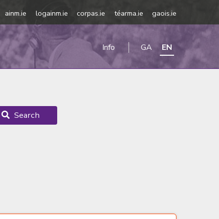
ainm.ie
logainm.ie
corpas.ie
téarma.ie
gaois.ie
Info
GA
EN
Search