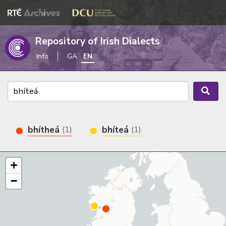
Repository of Irish Dialects
Info
GA
EN
bhítheá
bhíteá
(1)
(1)
+
−