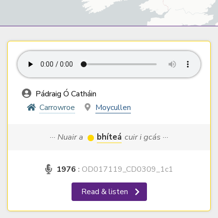
Pádraig Ó Catháin
Carrowroe
Moycullen
··· Nuair a
bhíteá
cuir i gcás ···
1976
:
OD017119_CD0309_1c1
Read & listen