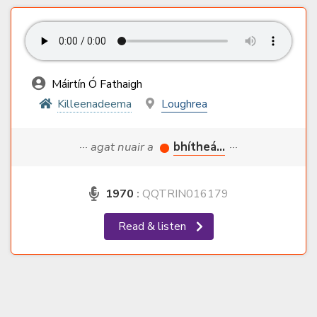
Máirtín Ó Fathaigh
Killeenadeema
Loughrea
··· agat nuair a
bhítheá...
···
1970
:
QQTRIN016179
Read & listen